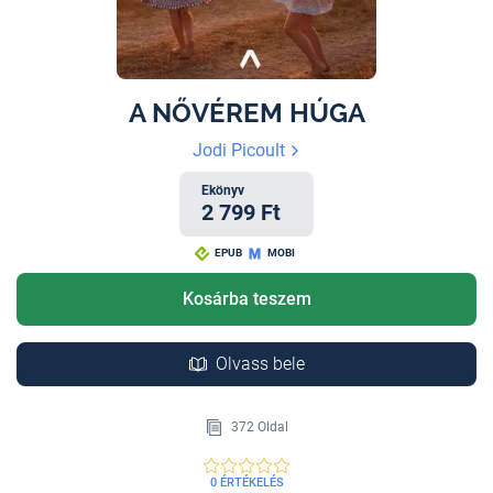
A NŐVÉREM HÚGA
Jodi Picoult
Ekönyv
2 799 Ft
EPUB
MOBI
Kosárba teszem
Olvass bele
372 Oldal
0 ÉRTÉKELÉS