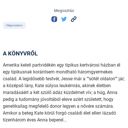
Megosztás
Világirodalom
A KÖNYVRŐL
Amerika keleti partvidékén egy tipikus kertvárosi házban él
egy tipikusnak korántsem mondható háromgyermekes
család. A legidősebb testvér, Jesse már a ""sötét oldalon"" jár;
a középső lány, Kate súlyos leukémiás, akinek életben
maradásáért a két szülő ádáz küzdelmet vív; a húg, Anna
pedig a tudomány jóvoltából eleve azért született, hogy
genetikailag megfelelő donor legyen a nővére számára.
Amikor a beteg Kate körül forgó családi élet ellen lázadó
tizenhárom éves Anna beperel...