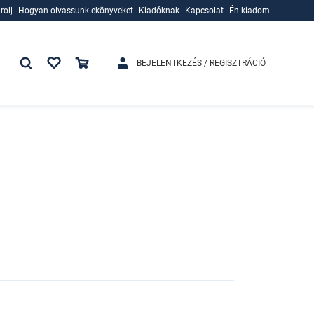
rolj
Hogyan olvassunk ekönyveket
Kiadóknak
Kapcsolat
Én kiadom
rolj
Hogyan olvassunk ekönyveket
Kiadóknak
BEJELENTKEZÉS / REGISZTRÁCIÓ