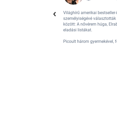
g tíz legbefolyásosabb
Világhírű amerikai bestseller
 huszonöt regényével (többek
személyiségévé választották 
erte rendszeresen vezetik az
között: A nővérem húga, Elrab
eladási listákat.
Picoult három gyermekével, f