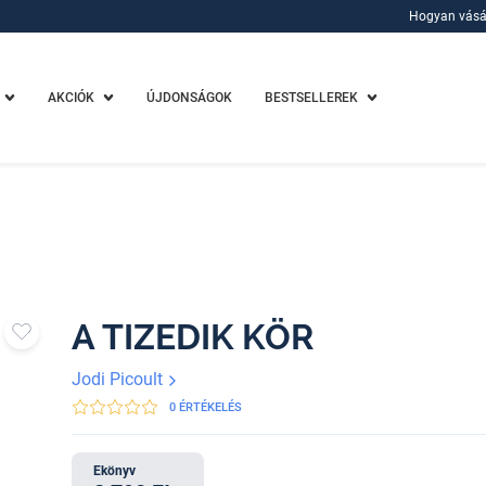
Hogyan vásá
Hogyan vásá
AKCIÓK
ÚJDONSÁGOK
BESTSELLEREK
A TIZEDIK KÖR
Jodi Picoult
0 ÉRTÉKELÉS
Ekönyv