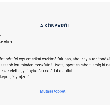
A KÖNYVRŐL
k.
zerelme.
nt nőtt fel egy amerikai eszkimó faluban, ahol anyja tanítónőké
szabb lett minden rosszfiúnál, ivott, lopott és rabolt, amíg ki
eszeretett egy lányba és családot alapított.
képregényrajzoló. ...
Mutass többet