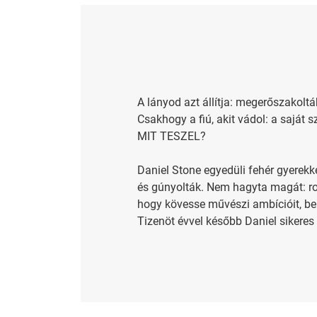
A lányod azt állítja: megerőszakoltá
Csakhogy a fiú, akit vádol: a saját s
MIT TESZEL?
Daniel Stone egyedüli fehér gyerekké
és gúnyolták. Nem hagyta magát: ros
hogy kövesse művészi ambícióit, bel
Tizenöt évvel később Daniel sikeres 