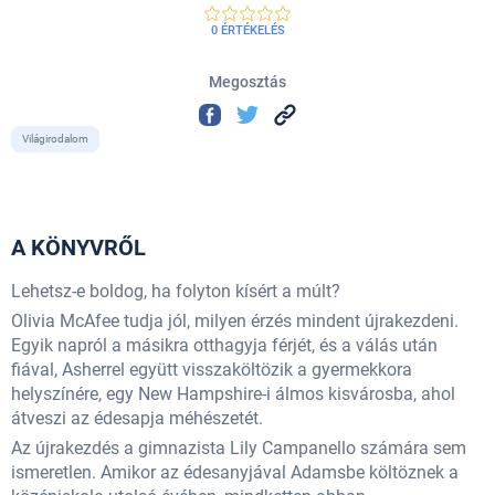
0 ÉRTÉKELÉS
Megosztás
Világirodalom
A KÖNYVRŐL
Lehetsz-e boldog, ha folyton kísért a múlt?
Olivia McAfee tudja jól, milyen érzés mindent újrakezdeni.
Egyik napról a másikra otthagyja férjét, és a válás után
fiával, Asherrel együtt visszaköltözik a gyermekkora
helyszínére, egy New Hampshire-i álmos kisvárosba, ahol
átveszi az édesapja méhészetét.
Az újrakezdés a gimnazista Lily Campanello számára sem
ismeretlen. Amikor az édesanyjával Adamsbe költöznek a