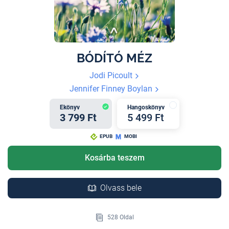
BÓDÍTÓ MÉZ
Jodi Picoult
Jennifer Finney Boylan
Ekönyv
Hangoskönyv
3 799 Ft
5 499 Ft
EPUB
MOBI
Kosárba teszem
Olvass bele
528 Oldal