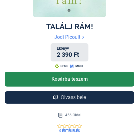
TALÁLJ RÁM!
Jodi Picoult
Ekönyv
2 390 Ft
EPUB
MOBI
Kosárba teszem
Olvass bele
456 Oldal
0 ÉRTÉKELÉS