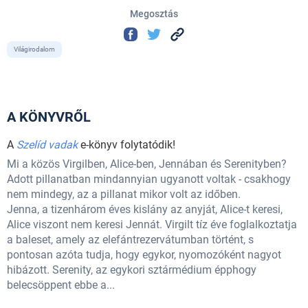
Megosztás
Világirodalom
A KÖNYVRŐL
A
Szelíd vadak
e-könyv folytatódik!
Mi a közös Virgilben, Alice-ben, Jennában és Serenityben?
Adott pillanatban mindannyian ugyanott voltak - csakhogy
nem mindegy, az a pillanat mikor volt az időben.
Jenna, a tizenhárom éves kislány az anyját, Alice-t keresi,
Alice viszont nem keresi Jennát. Virgilt tíz éve foglalkoztatja
a baleset, amely az elefántrezervátumban történt, s
pontosan azóta tudja, hogy egykor, nyomozóként nagyot
hibázott. Serenity, az egykori sztármédium épphogy
belecsöppent ebbe a...