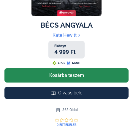
BÉCS ANGYALA
Kate Hewitt
Ekönyv
4 999 Ft
EPUB
MOBI
Kosárba teszem
Olvass bele
368 Oldal
0 ÉRTÉKELÉS