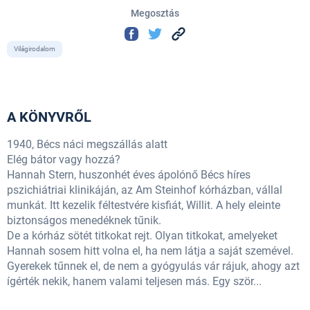
Megosztás
Világirodalom
A KÖNYVRŐL
1940, Bécs náci megszállás alatt
Elég bátor vagy hozzá?
Hannah Stern, huszonhét éves ápolónő Bécs híres
pszichiátriai klinikáján, az Am Steinhof kórházban, vállal
munkát. Itt kezelik féltestvére kisfiát, Willit. A hely eleinte
biztonságos menedéknek tűnik.
De a kórház sötét titkokat rejt. Olyan titkokat, amelyeket
Hannah sosem hitt volna el, ha nem látja a saját szemével.
Gyerekek tűnnek el, de nem a gyógyulás vár rájuk, ahogy azt
ígérték nekik, hanem valami teljesen más. Egy ször...