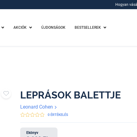
Hogyan vásá
Hogyan vásá
AKCIÓK
ÚJDONSÁGOK
BESTSELLEREK
LEPRÁSOK BALETTJE
Leonard Cohen
0 ÉRTÉKELÉS
Ekönyv