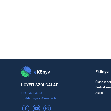
Ekönyve
Újdonságo
ÜGYFÉLSZOLGÁLAT
Bestsellere
+36-1-323-3983
Akciók
ugyfelszolgalat@ekonyv.hu