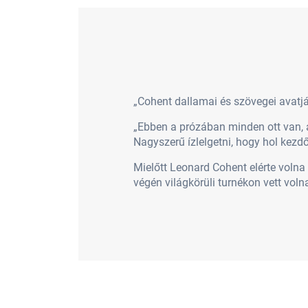
„Cohent dallamai és szövegei avatj
„Ebben a prózában minden ott van, a
Nagyszerű ízlelgetni, hogy hol kezd
Mielőtt Leonard Cohent elérte volna 
végén világkörüli turnékon vett volna 