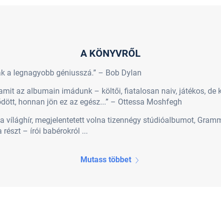
A KÖNYVRŐL
ák a legnagyobb géniusszá.” – Bob Dylan
mit az albumain imádunk – költői, fiatalosan naiv, játékos, d
ődött, honnan jön ez az egész...” – Ottessa Moshfegh
a vílághír, megjelentetett volna tizennégy stúdióalbumot, Grammy
részt – írói babérokról ...
Mutass többet