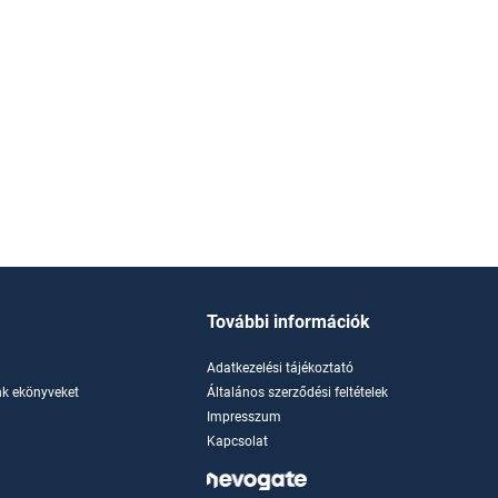
További információk
Adatkezelési tájékoztató
k ekönyveket
Általános szerződési feltételek
Impresszum
Kapcsolat