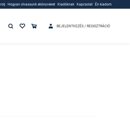
rolj
Hogyan olvassunk ekönyveket
Kiadóknak
Kapcsolat
Én kiadom
rolj
Hogyan olvassunk ekönyveket
Kiadóknak
BEJELENTKEZÉS / REGISZTRÁCIÓ