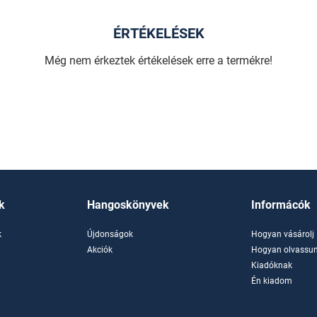
ÉRTÉKELÉSEK
Még nem érkeztek értékelések erre a termékre!
k
Hangoskönyvek
Informácók
k
Újdonságok
Hogyan vásárolj
k
Akciók
Hogyan olvassun
Kiadóknak
Én kiadom