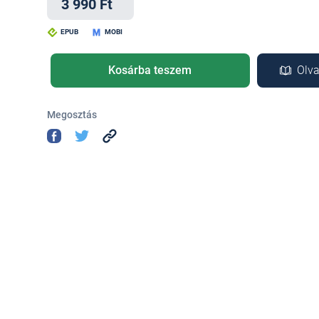
3 990 Ft
EPUB
MOBI
Kosárba teszem
Olva
Megosztás