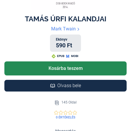
TAMÁS ÚRFI KALANDJAI
Mark Twain
Ekönyv
590 Ft
EPUB
MOBI
Kosárba teszem
Olvass bele
145 Oldal
0 ÉRTÉKELÉS
Megosztás