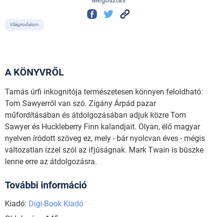
Világirodalom
A KÖNYVRŐL
Tamás úrfi inkognitója természetesen könnyen feloldható:
Tom Sawyerről van szó. Zigány Árpád pazar
műfordításában és átdolgozásában adjuk közre Tom
Sawyer és Huckleberry Finn kalandjait. Olyan, élő magyar
nyelven íródott szöveg ez, mely - bár nyolcvan éves - mégis
változatlan ízzel szól az ifjúságnak. Mark Twain is büszke
lenne erre az átdolgozásra.
További információ
Kiadó:
Digi-Book Kiadó