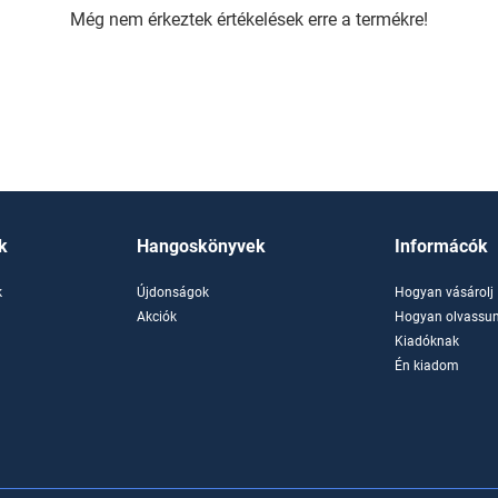
Még nem érkeztek értékelések erre a termékre!
k
Hangoskönyvek
Informácók
k
Újdonságok
Hogyan vásárolj
k
Akciók
Hogyan olvassun
Kiadóknak
Én kiadom