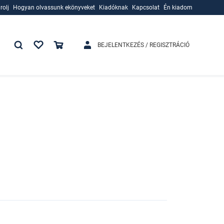
rolj
Hogyan olvassunk ekönyveket
Kiadóknak
Kapcsolat
Én kiadom
rolj
Hogyan olvassunk ekönyveket
Kiadóknak
BEJELENTKEZÉS / REGISZTRÁCIÓ