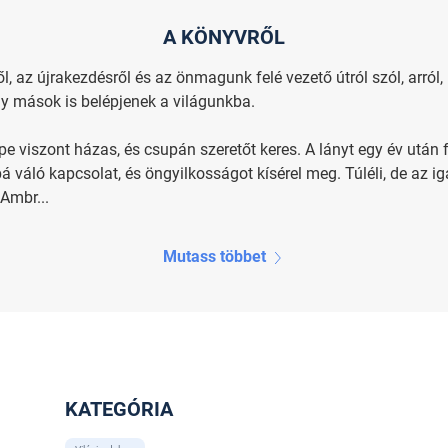
A KÖNYVRŐL
l, az újrakezdésről és az önmagunk felé vezető útról szól, arró
gy mások is belépjenek a világunkba.
e viszont házas, és csupán szeretőt keres. A lányt egy év után 
á váló kapcsolat, és öngyilkosságot kísérel meg. Túléli, de az i
Ambr...
Mutass többet
KATEGÓRIA