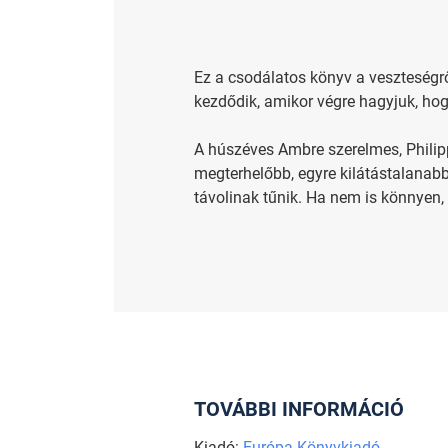
Ez a csodálatos könyv a veszteségrő
kezdődik, amikor végre hagyjuk, ho
A húszéves Ambre szerelmes, Philipp
megterhelőbb, egyre kilátástalanabb
távolinak tűnik. Ha nem is könnyen, 
TOVÁBBI INFORMÁCIÓ
Kiadó:
Európa Könyvkiadó