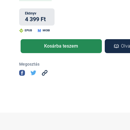
Ekönyv
4 399 Ft
EPUB
MOBI
Kosárba teszem
Olva
Megosztás