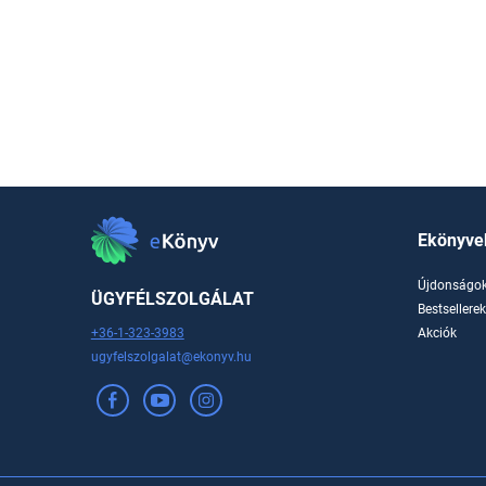
Ekönyve
Újdonságo
ÜGYFÉLSZOLGÁLAT
Bestsellere
+36-1-323-3983
Akciók
ugyfelszolgalat@ekonyv.hu