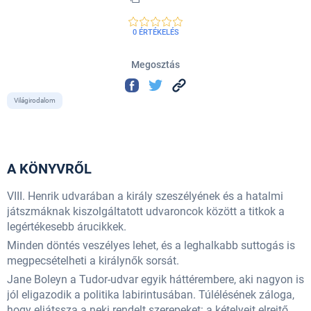
0 ÉRTÉKELÉS
Megosztás
Világirodalom
A KÖNYVRŐL
VIII. Henrik udvarában a király szeszélyének és a hatalmi
játszmáknak kiszolgáltatott udvaroncok között a titkok a
legértékesebb árucikkek.
Minden döntés veszélyes lehet, és a leghalkabb suttogás is
megpecsételheti a királynők sorsát.
Jane Boleyn a Tudor-udvar egyik háttérembere, aki nagyon is
jól eligazodik a politika labirintusában. Túlélésének záloga,
hogy eljátssza a neki rendelt szerepeket: a kételyeit elrejtő