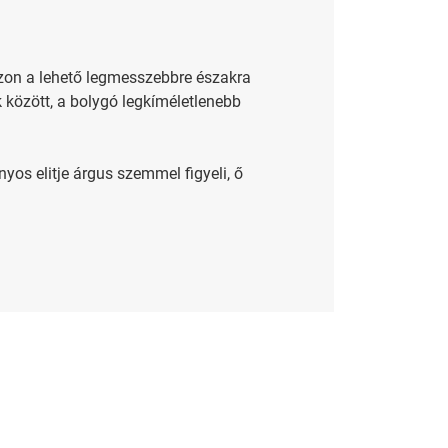
zzon a lehető legmesszebbre északra
 között, a bolygó legkíméletlenebb
nyos elitje árgus szemmel figyeli, ő