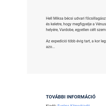
Hell Miksa bécsi udvari főcsillagá
és keletre, hogy megfigyelje a Vénu
helyére, Vardobe, egyetlen célt sze
Az expedíció több évig tart, a kor le
azo...
TOVÁBBI INFORMÁCIÓ
Kiadó:
Európa Könyvkiadó