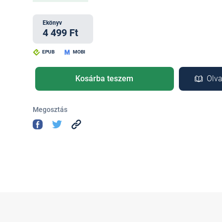
Ekönyv
4 499 Ft
EPUB
MOBI
Kosárba teszem
Olva
Megosztás