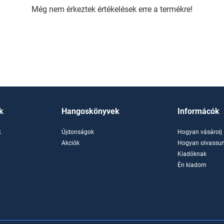
Még nem érkeztek értékelések erre a termékre!
k
Hangoskönyvek
Informácók
k
Újdonságok
Hogyan vásárolj
k
Akciók
Hogyan olvassun
Kiadóknak
Én kiadom