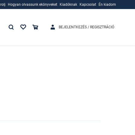
rolj
Hogyan olvassunk ekönyveket
Kiadóknak
Kapcsolat
Én kiadom
rolj
Hogyan olvassunk ekönyveket
Kiadóknak
BEJELENTKEZÉS / REGISZTRÁCIÓ