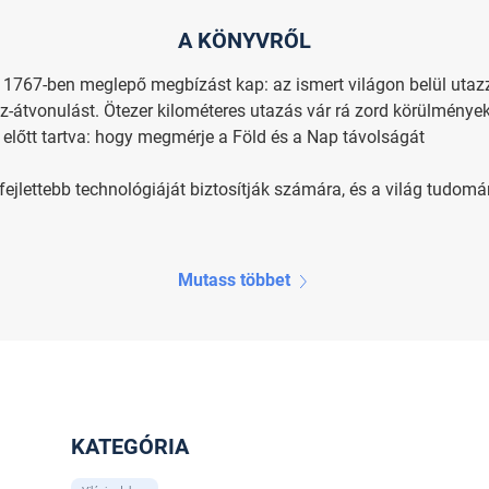
A KÖNYVRŐL
sz 1767-ben meglepő megbízást kap: az ismert világon belül uta
sz-átvonulást. Ötezer kilométeres utazás vár rá zord körülmények
m előtt tartva: hogy megmérje a Föld és a Nap távolságát
gfejlettebb technológiáját biztosítják számára, és a világ tudomá
Mutass többet
KATEGÓRIA