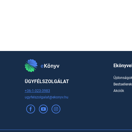
Ekönyve
Újdonságo
ÜGYFÉLSZOLGÁLAT
Bestsellere
+36-1-323-3983
Akciók
ugyfelszolgalat@ekonyv.hu