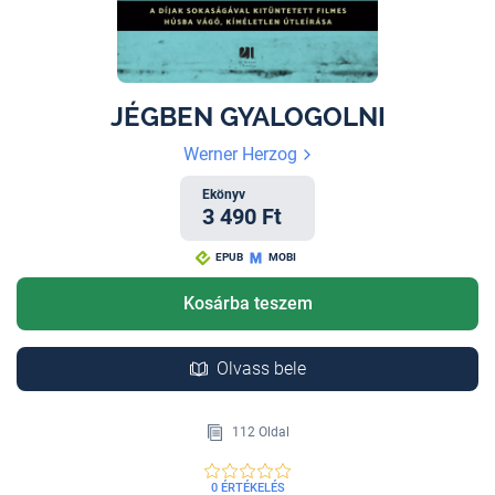
JÉGBEN GYALOGOLNI
Werner Herzog
Ekönyv
3 490 Ft
EPUB
MOBI
Kosárba teszem
Olvass bele
112 Oldal
0 ÉRTÉKELÉS