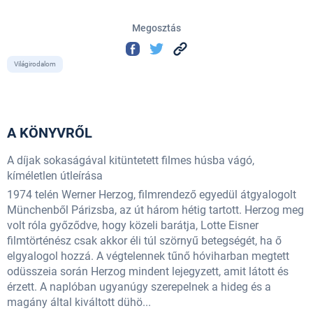
Megosztás
Világirodalom
A KÖNYVRŐL
A díjak sokaságával kitüntetett filmes húsba vágó,
kíméletlen útleírása
1974 telén Werner Herzog, filmrendező egyedül átgyalogolt
Münchenből Párizsba, az út három hétig tartott. Herzog meg
volt róla győződve, hogy közeli barátja, Lotte Eisner
filmtörténész csak akkor éli túl szörnyű betegségét, ha ő
elgyalogol hozzá. A végtelennek tűnő hóviharban megtett
odüsszeia során Herzog mindent lejegyzett, amit látott és
érzett. A naplóban ugyanúgy szerepelnek a hideg és a
magány által kiváltott dühö...