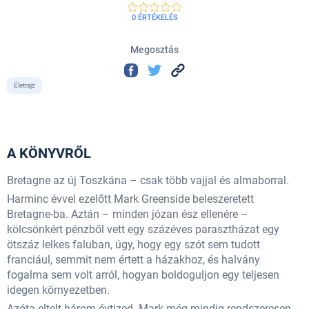
0 ÉRTÉKELÉS
Megosztás
Életrajz
A KÖNYVRŐL
Bretagne az új Toszkána – csak több vajjal és almaborral.
Harminc évvel ezelőtt Mark Greenside beleszeretett
Bretagne-ba. Aztán – minden józan ész ellenére –
kölcsönkért pénzből vett egy százéves parasztházat egy
ötszáz lelkes faluban, úgy, hogy egy szót sem tudott
franciául, semmit nem értett a házakhoz, és halvány
fogalma sem volt arról, hogyan boldoguljon egy teljesen
idegen környezetben.
Azóta eltelt három évtized. Mark még mindig rendszeresen