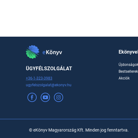
Ekönyve
Újdonságo
ÜGYFÉLSZOLGÁLAT
Bestsellere
+36-1-323-3983
Akciók
ugyfelszolgalat@ekonyv.hu
© eKönyv Magyarország Kft. Minden jog fenntartva.