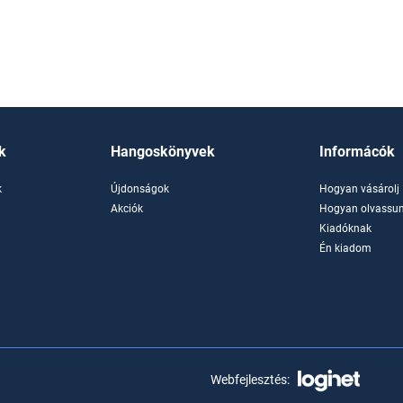
k
Hangoskönyvek
Informácók
k
Újdonságok
Hogyan vásárolj
k
Akciók
Hogyan olvassun
Kiadóknak
Én kiadom
Webfejlesztés: