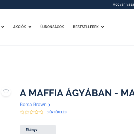
Hogyan vásá
Hogyan vásá
AKCIÓK
ÚJDONSÁGOK
BESTSELLEREK
A MAFFIA ÁGYÁBAN - MAF
Borsa Brown
0 ÉRTÉKELÉS
Ekönyv