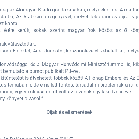
 meg az Álomgyár Kiadó gondozásában, melynek címe: A maffia
datba, Az Arab című regényével, melyet több rangos díjra is j
st kapta.
k élére került, sokak szerint magyar írók között az ő kö
nak választották.
sági Elnöktől, Áder Jánostól, köszönőlevelet vehetett át, mel
Honvédséggel és a Magyar Honvédelmi Minisztériummal is, kik
 bemutató albumot publikált P.J-vel.
itüntetést is átvehetett, többek között A Hónap Embere, és Az 
kus témában ír, de emellett fontos, társadalmi problémákra is r
imondó, egyedi stílusa miatt vált az olvasók egyik kedvencévé.
ny könyvet olvasol.”
Díjak és elismerések
)
)