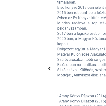
témájában.
affia ágyában.
Első könyve 2013-ban jelent
 is jelöltek, és ami még abban az
2015-ben robbant be a köztu
évben az Év Könyve kitünteté
 ő könyvei fogynak a legnagyobb
Minden regénye a toplistá
példányszámban.
2017-ben a legsikeresebb író
, melyet kiemelkedő munkásságáért
2020-ban, a Magyar Köztársa
kapott.
, kiknek támogatásával, közös, a
Dolgozott együtt a Magyar 
Magyar Különleges Alakulatot
s Az Év Embere Díjakat.
Szülővárosában több rangos k
 is rámutat, és a pszichológia sem
Elsősorban romantikus, eroti
é.
áll tőle távol. Különös, szók
Mottója: „Annyiszor élsz, ahá
· Arany Könyv Díjazott (2014
· Arany Könyv Díjazott (2015