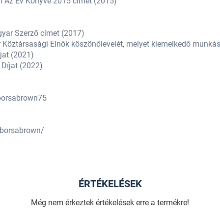
ri Az Év Könyve 2015 címet (2015)
)
)
gyar Szerző címet (2017)
r Köztársasági Elnök köszönőlevelét, melyet kiemelkedő munká
jat (2021)
 Díjat (2022)
borsabrown75
/borsabrown/
ÉRTÉKELÉSEK
Még nem érkeztek értékelések erre a termékre!