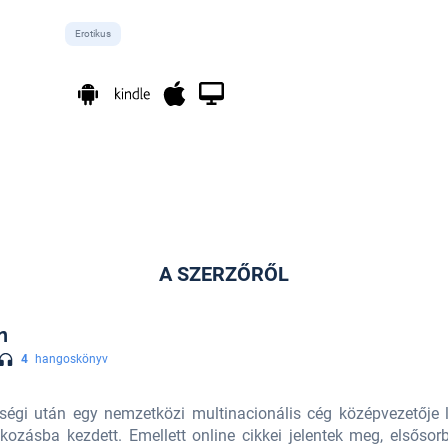
Erotikus
A SZERZŐRŐL
n
4
hangoskönyv
ttségi után egy nemzetközi multinacionális cég középvezetője
lkozásba kezdett. Emellett online cikkei jelentek meg, elsős