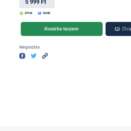
5 999 Ft
EPUB
MOBI
Kosárba teszem
Olva
Megosztás