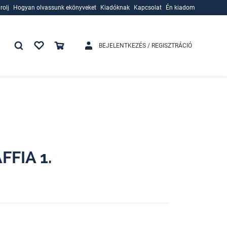
rolj
Hogyan olvassunk ekönyveket
Kiadóknak
Kapcsolat
Én kiadom
rolj
Hogyan olvassunk ekönyveket
Kiadóknak
BEJELENTKEZÉS / REGISZTRÁCIÓ
FIA 1.