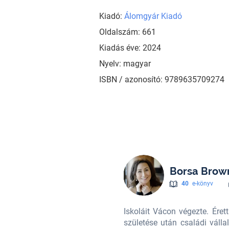
Kiadó:
Álomgyár Kiadó
Oldalszám: 661
Kiadás éve: 2024
Nyelv: magyar
ISBN / azonosító: 9789635709274
Borsa Brow
40
e-könyv
etője lett, majd második gyermeke
Iskoláit Vácon végezte. Ére
lsősorban az anyaság, és nőiesség
születése után családi válla