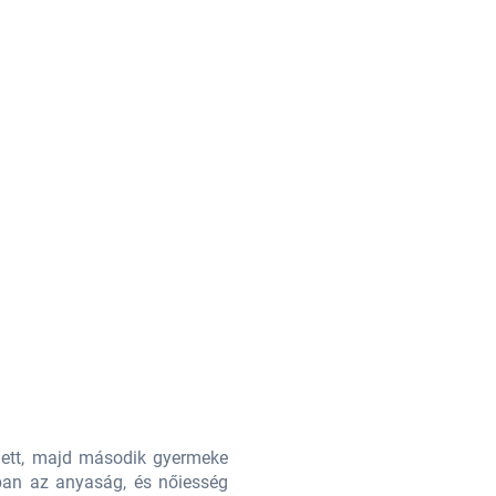
Borsa Brown
4
40
e-könyv
 lett, majd második gyermeke
Iskoláit Vácon végezte. Érettség
orban az anyaság, és nőiesség
születése után családi vállalkoz