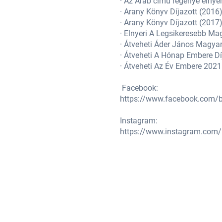
· Az Arab című regénye elnye
· Arany Könyv Díjazott (2016
· Arany Könyv Díjazott (2017
· Elnyeri A Legsikeresebb Ma
unkásságáért kap (2020)
· Átveheti Áder János Magya
· Átveheti A Hónap Embere Dí
· Átveheti Az Év Embere 2021
Facebook:
https://www.facebook.com/
Instagram:
https://www.instagram.com