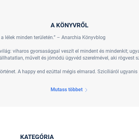
A KÖNYVRŐL
 a lélek minden területén.” – Anarchia Könyvblog
ilág: viharos gyorsasággal veszít el mindent és mindenkit; ugya
lhatatlan, művelt és jómódú ügyvéd szerelmével, aki rögvest s
történet. A happy end ezúttal mégis elmarad. Szicíliáról ugyanis k
Mutass többet
KATEGÓRIA