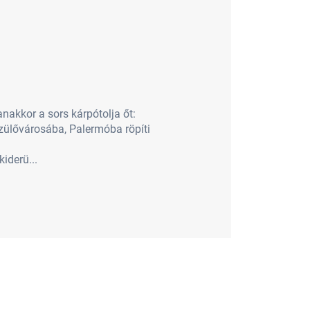
nakkor a sors kárpótolja őt:
zülővárosába, Palermóba röpíti
iderü...