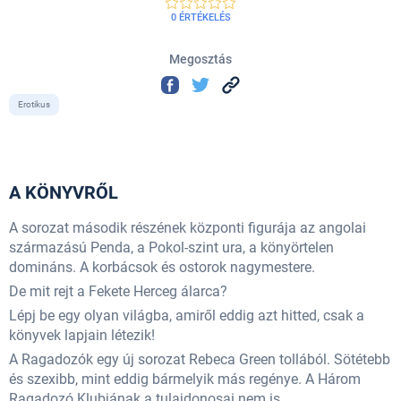
0 ÉRTÉKELÉS
Megosztás
Erotikus
A KÖNYVRŐL
A sorozat második részének központi figurája az angolai
származású Penda, a Pokol-szint ura, a könyörtelen
domináns. A korbácsok és ostorok nagymestere.
De mit rejt a Fekete Herceg álarca?
Lépj be egy olyan világba, amiről eddig azt hitted, csak a
könyvek lapjain létezik!
A Ragadozók egy új sorozat Rebeca Green tollából. Sötétebb
és szexibb, mint eddig bármelyik más regénye. A Három
Ragadozó Klubjának a tulajdonosai nem is