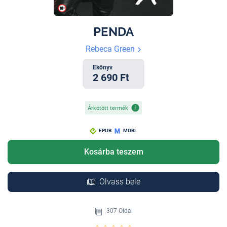
PENDA
Rebeca Green
Ekönyv
2 690 Ft
Árkötött termék
EPUB
MOBI
Kosárba teszem
Olvass bele
307 Oldal