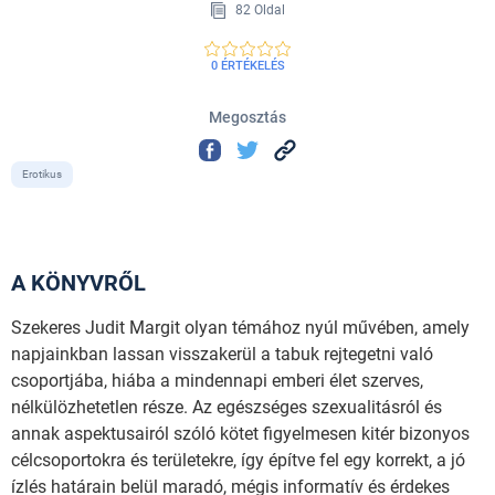
82 Oldal
0 ÉRTÉKELÉS
Megosztás
Erotikus
A KÖNYVRŐL
Szekeres Judit Margit olyan témához nyúl művében, amely
napjainkban lassan visszakerül a tabuk rejtegetni való
csoportjába, hiába a mindennapi emberi élet szerves,
nélkülözhetetlen része. Az egészséges szexualitásról és
annak aspektusairól szóló kötet figyelmesen kitér bizonyos
célcsoportokra és területekre, így építve fel egy korrekt, a jó
ízlés határain belül maradó, mégis informatív és érdekes