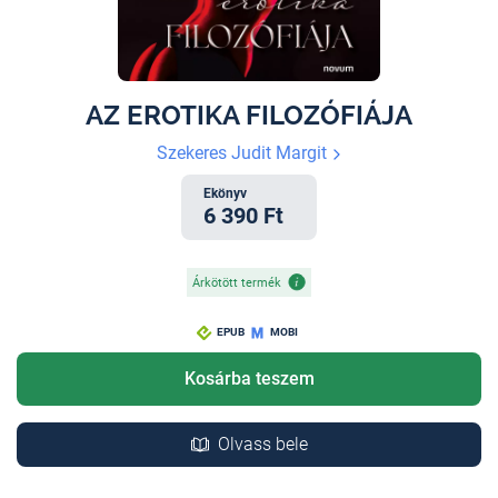
AZ EROTIKA FILOZÓFIÁJA
Szekeres Judit Margit
Ekönyv
6 390 Ft
Árkötött termék
EPUB
MOBI
Kosárba teszem
Olvass bele