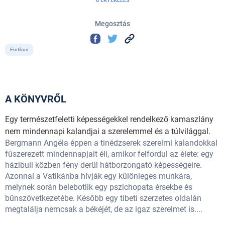
0 ÉRTÉKELÉS
Megosztás
Erotikus
A KÖNYVRŐL
Egy természetfeletti képességekkel rendelkező kamaszlány
nem mindennapi kalandjai a szerelemmel és a túlvilággal.
Bergmann Angéla éppen a tinédzserek szerelmi kalandokkal
fűszerezett mindennapjait éli, amikor felfordul az élete: egy
házibuli közben fény derül hátborzongató képességeire.
Azonnal a Vatikánba hívják egy különleges munkára,
melynek során belebotlik egy pszichopata érsekbe és
bűnszövetkezetébe. Később egy tibeti szerzetes oldalán
megtalálja nemcsak a békéjét, de az igaz szerelmet is....