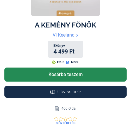
A KEMÉNY FŐNÖK
Vi Keeland
Ekönyv
4 499 Ft
EPUB
MOBI
Kosárba teszem
Olvass bele
400 Oldal
0 ÉRTÉKELÉS