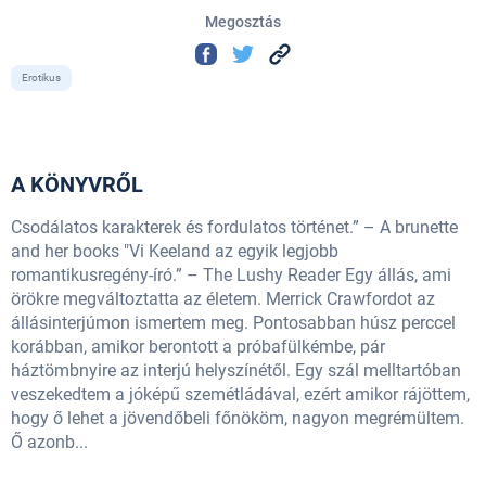
Megosztás
Erotikus
A KÖNYVRŐL
Csodálatos karakterek és fordulatos történet.” – A brunette
and her books "Vi Keeland az egyik legjobb
romantikusregény-író.” – The Lushy Reader Egy állás, ami
örökre megváltoztatta az életem. Merrick Crawfordot az
állásinterjúmon ismertem meg. Pontosabban húsz perccel
korábban, amikor berontott a próbafülkémbe, pár
háztömbnyire az interjú helyszínétől. Egy szál melltartóban
veszekedtem a jóképű szemétládával, ezért amikor rájöttem,
hogy ő lehet a jövendőbeli főnököm, nagyon megrémültem.
Ő azonb...