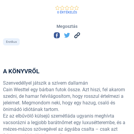
0 ÉRTÉKELÉS
Megosztás
Erotikus
A KÖNYVRŐL
Szenvedéllyel játszik a szívem dallamán
Cain Westtel egy bárban futok össze. Azt hiszi, fel akarom
szedni, de hamar felvilágosítom, hogy rosszul értelmezi a
jeleimet. Megmondom neki, hogy egy hazug, csaló és
önimádó idiótának tartom.
Ez az elbűvölő külsejű szemétláda ugyanis meghívta
vacsorázni a legjobb barátnőmet egy luxusétterembe, és a
mézes-mázos szövegével az ágyába csalta – csak azt