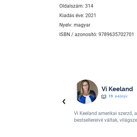
Oldalszám: 314
Kiadás éve: 2021
Nyelv: magyar
ISBN / azonosító: 9789635702701
Vi Keeland
19
e-könyv
Times és az USA Today listáinak
Vi Keeland amerikai szerző, 
rikai bestseller listán.
bestsellereivé váltak, világsz