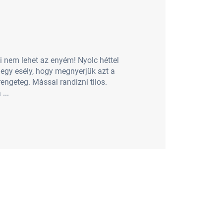
mi nem lehet az enyém! Nyolc héttel
 egy esély, hogy megnyerjük azt a
engeteg. Mással randizni tilos.
...