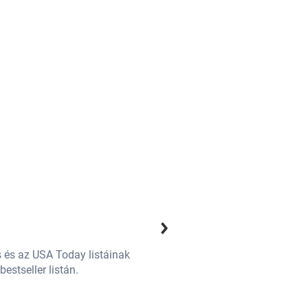
Vi Keeland
19
e-könyv
 és az USA Today listáinak
Vi Keeland amerikai szerző, aki 
 bestseller listán.
bestsellereivé váltak, világszerte 