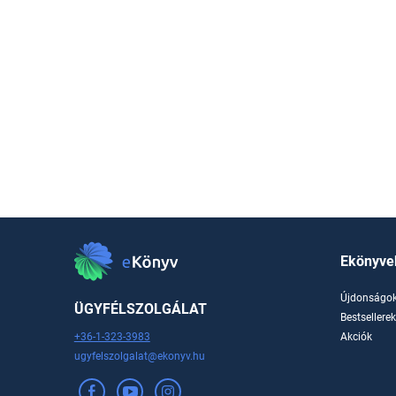
Ekönyve
Újdonságo
ÜGYFÉLSZOLGÁLAT
Bestsellere
+36-1-323-3983
Akciók
ugyfelszolgalat@ekonyv.hu