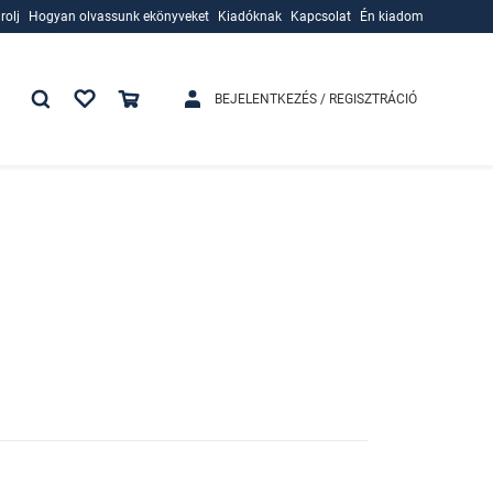
rolj
Hogyan olvassunk ekönyveket
Kiadóknak
Kapcsolat
Én kiadom
rolj
Hogyan olvassunk ekönyveket
Kiadóknak
BEJELENTKEZÉS / REGISZTRÁCIÓ