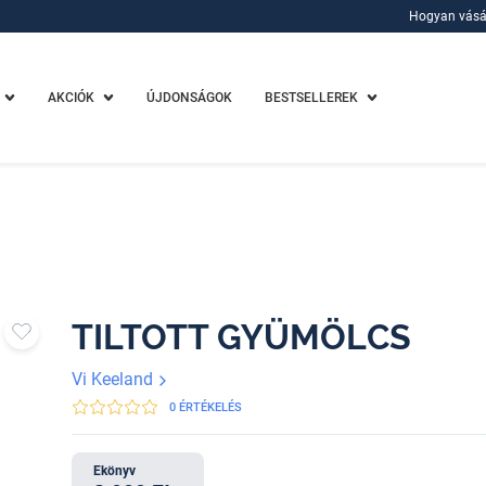
Hogyan vásá
Hogyan vásá
AKCIÓK
ÚJDONSÁGOK
BESTSELLEREK
TILTOTT GYÜMÖLCS
Vi Keeland
0 ÉRTÉKELÉS
Ekönyv