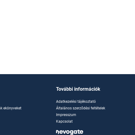
További információk
Adatkezelési tájékoztató
k ekönyveket
Általános szerződési feltételek
Impresszum
Kapcsolat