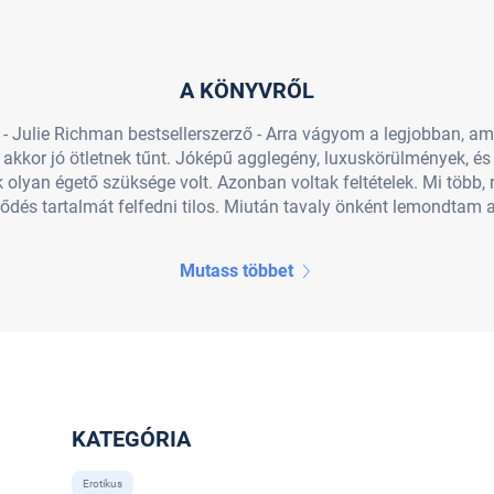
A KÖNYVRŐL
." - Julie Richman bestsellerszerző - Arra vágyom a legjobban, a
i akkor jó ötletnek tűnt. Jóképű agglegény, luxuskörülmények, és
lyan égető szüksége volt. Azonban voltak feltételek. Mi több, r
ződés tartalmát felfedni tilos. Miután tavaly önként lemondtam a 
Mutass többet
KATEGÓRIA
Erotikus