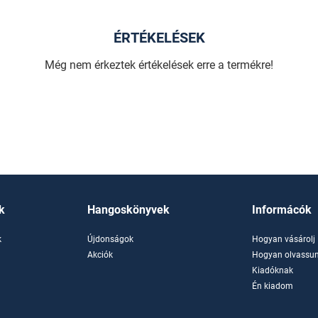
ÉRTÉKELÉSEK
Még nem érkeztek értékelések erre a termékre!
k
Hangoskönyvek
Informácók
k
Újdonságok
Hogyan vásárolj
k
Akciók
Hogyan olvassun
Kiadóknak
Én kiadom