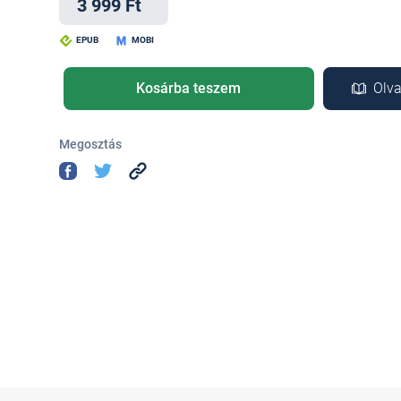
3 999 Ft
EPUB
MOBI
Kosárba teszem
Olva
Megosztás