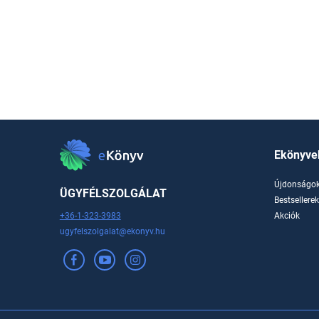
Ekönyve
Újdonságo
ÜGYFÉLSZOLGÁLAT
Bestsellere
+36-1-323-3983
Akciók
ugyfelszolgalat@ekonyv.hu