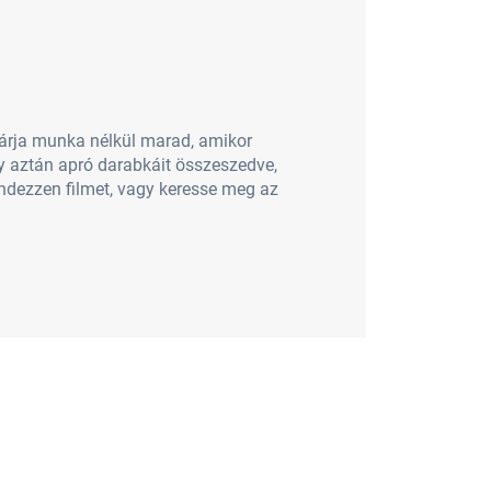
tárja munka nélkül marad, amikor
y aztán apró darabkáit összeszedve,
rendezzen filmet, vagy keresse meg az