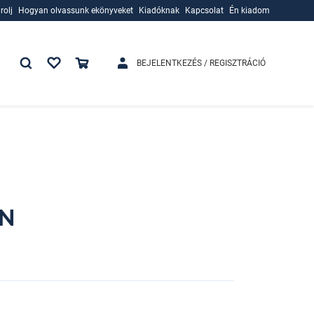
rolj
Hogyan olvassunk ekönyveket
Kiadóknak
Kapcsolat
Én kiadom
rolj
Hogyan olvassunk ekönyveket
Kiadóknak
BEJELENTKEZÉS / REGISZTRÁCIÓ
AN