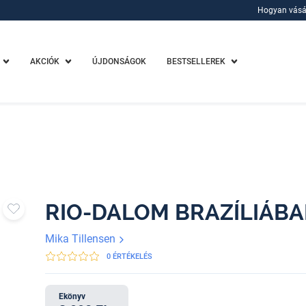
Hogyan vásá
Hogyan vásá
AKCIÓK
ÚJDONSÁGOK
BESTSELLEREK
RIO-DALOM BRAZÍLIÁB
Mika Tillensen
0 ÉRTÉKELÉS
Ekönyv