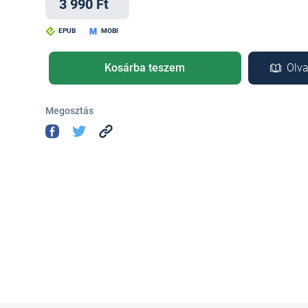
3 990 Ft
EPUB
MOBI
Kosárba teszem
Olva
Megosztás