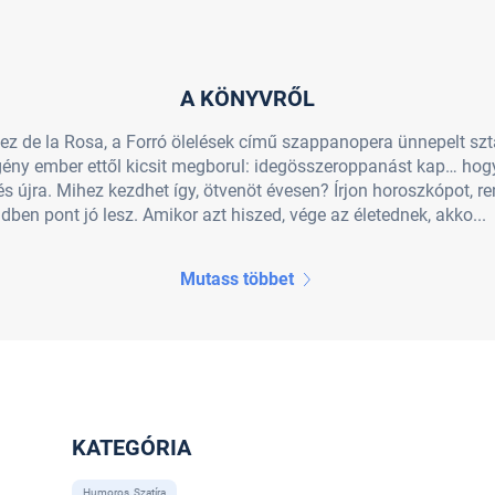
A KÖNYVRŐL
hez de la Rosa, a Forró ölelések című szappanopera ünnepelt sz
egény ember ettől kicsit megborul: idegösszeroppanást kap… hog
, és újra. Mihez kezdhet így, ötvenöt évesen? Írjon horoszkópot, 
ndben pont jó lesz. Amikor azt hiszed, vége az életednek, akko...
Mutass többet
KATEGÓRIA
Humoros, Szatíra