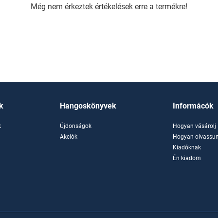
Még nem érkeztek értékelések erre a termékre!
k
Hangoskönyvek
Informácók
k
Újdonságok
Hogyan vásárolj
k
Akciók
Hogyan olvassun
Kiadóknak
Én kiadom