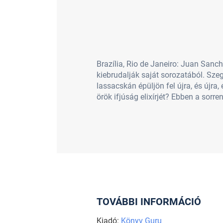
Brazília, Rio de Janeiro: Juan Sanc
kiebrudalják saját sorozatából. Sz
lassacskán épüljön fel újra, és újra
örök ifjúság elixírjét? Ebben a sorre
TOVÁBBI INFORMÁCIÓ
Kiadó:
Könyv Guru