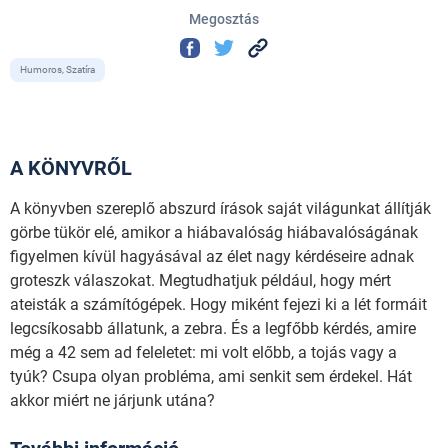
Megosztás
Humoros, Szatíra
A KÖNYVRŐL
A könyvben szereplő abszurd írások saját világunkat állítják
görbe tükör elé, amikor a hiábavalóság hiábavalóságának
figyelmen kívül hagyásával az élet nagy kérdéseire adnak
groteszk válaszokat. Megtudhatjuk például, hogy mért
ateisták a számítógépek. Hogy miként fejezi ki a lét formáit
legcsíkosabb állatunk, a zebra. És a legfőbb kérdés, amire
még a 42 sem ad feleletet: mi volt előbb, a tojás vagy a
tyúk? Csupa olyan probléma, ami senkit sem érdekel. Hát
akkor miért ne járjunk utána?