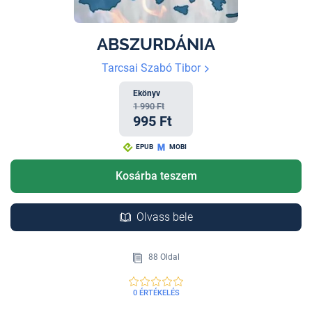
ABSZURDÁNIA
Tarcsai Szabó Tibor
Ekönyv
1 990 Ft
995 Ft
EPUB
MOBI
Kosárba teszem
Olvass bele
88 Oldal
0 ÉRTÉKELÉS