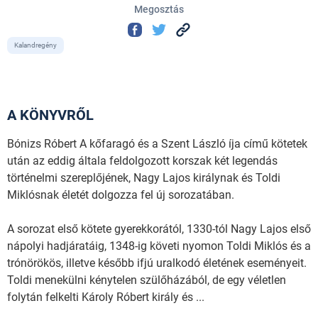
Megosztás
Kalandregény
A KÖNYVRŐL
Bónizs Róbert A kőfaragó és a Szent László íja című kötetek
után az eddig általa feldolgozott korszak két legendás
történelmi szereplőjének, Nagy Lajos királynak és Toldi
Miklósnak életét dolgozza fel új sorozatában.
A sorozat első kötete gyerekkorától, 1330-tól Nagy Lajos első
nápolyi hadjáratáig, 1348-ig követi nyomon Toldi Miklós és a
trónörökös, illetve később ifjú uralkodó életének eseményeit.
Toldi menekülni kénytelen szülőházából, de egy véletlen
folytán felkelti Károly Róbert király és ...