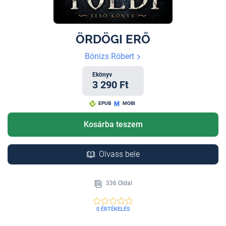
ÖRDÖGI ERŐ
Bónizs Róbert
Ekönyv
3 290 Ft
EPUB
MOBI
Kosárba teszem
Olvass bele
336 Oldal
0 ÉRTÉKELÉS