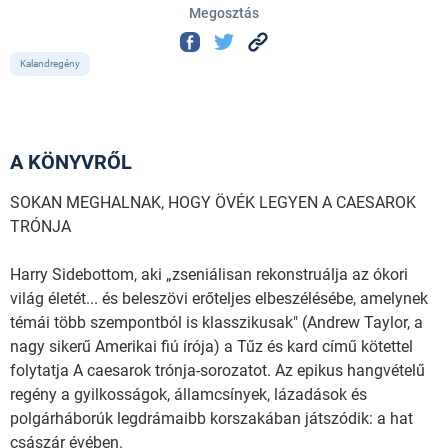
Megosztás
Kalandregény
A KÖNYVRŐL
SOKAN MEGHALNAK, HOGY ÖVÉK LEGYEN A CAESAROK
TRÓNJA
Harry Sidebottom, aki „zseniálisan rekonstruálja az ókori
világ életét... és beleszövi erőteljes elbeszélésébe, amelynek
témái több szempontból is klasszikusak" (Andrew Taylor, a
nagy sikerű Amerikai fiú írója) a Tűz és kard című kötettel
folytatja A caesarok trónja-sorozatot. Az epikus hangvételű
regény a gyilkosságok, államcsínyek, lázadások és
polgárháborúk legdrámaibb korszakában játszódik: a hat
császár évében.