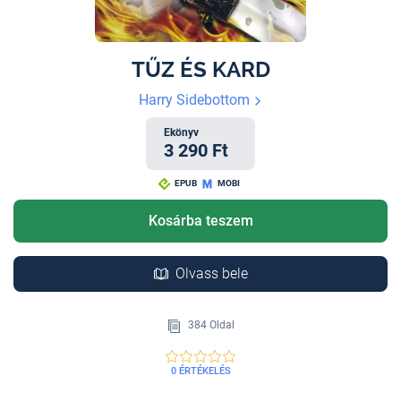
TŰZ ÉS KARD
Harry Sidebottom
Ekönyv
3 290 Ft
EPUB
MOBI
Kosárba teszem
Olvass bele
384 Oldal
0 ÉRTÉKELÉS