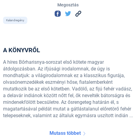
Megosztás
Kalandregény
A KÖNYVRŐL
A híres Bőrharisnya-sorozat első kötete magyar
átdolgozásban. Az ifjúsági irodalomnak, de úgy is
mondhatjuk: a világirodalomnak ez a klasszikus figurája,
olvasónemzedékek eszményi hőse, fiatalemberként
mutatkozik be az első kötetben. Vadölő, az fijú fehér vadász,
a delavár indiánok között nőtt fel, ők nevelték bátorságra és
mindenekfölött becsületre. Az ősrengeteg határán él, s
magatartásával példát mutat a gátlástalanul előretörő fehér
telepeseknek, valamint az általuk egymásra uszított indián ...
Mutass többet