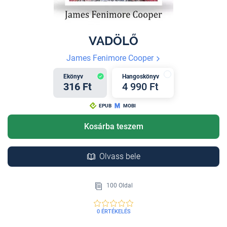
VADÖLŐ
James Fenimore Cooper
Ekönyv
Hangoskönyv
316 Ft
4 990 Ft
EPUB
MOBI
Kosárba teszem
Olvass bele
100 Oldal
0 ÉRTÉKELÉS