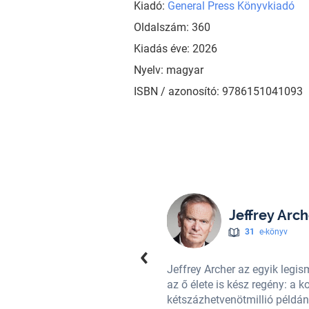
Kiadó:
General Press Könyvkiadó
Oldalszám: 360
Kiadás éve: 2026
Nyelv: magyar
ISBN / azonosító: 9786151041093
Jeffrey Arch
31
e-könyv
t híres íróként ismeri a világ, de
Jeffrey Archer az egyik legis
yáját ez sem törte meg. Könyvei
az ő élete is kész regény: a 
kétszázhetvenötmillió példány