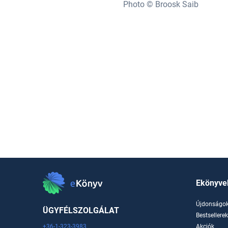
Photo © Broosk Saib
Ekönyve
Újdonságo
ÜGYFÉLSZOLGÁLAT
Bestsellere
+36-1-323-3983
Akciók