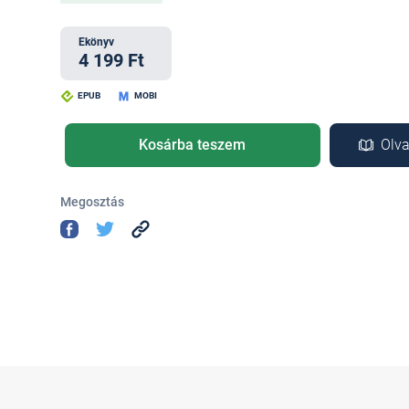
Ekönyv
4 199 Ft
EPUB
MOBI
Kosárba teszem
Olva
Megosztás