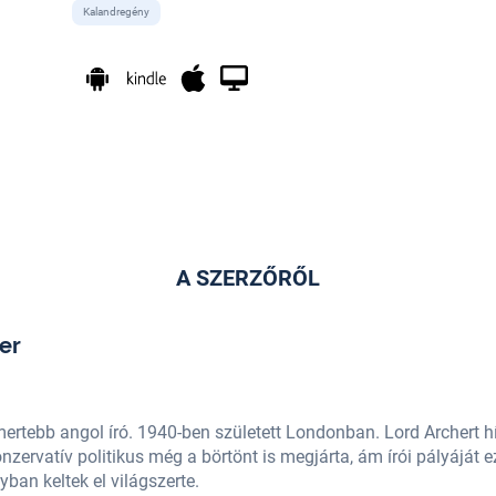
Kalandregény
A SZERZŐRŐL
er
mertebb angol író. 1940-ben született Londonban. Lord Archert hír
konzervatív politikus még a börtönt is megjárta, ám írói pályáját
ban keltek el világszerte.