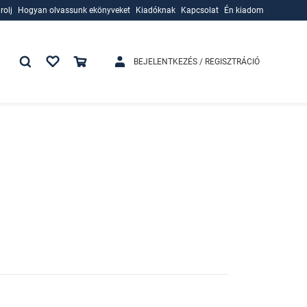
rolj
Hogyan olvassunk ekönyveket
Kiadóknak
Kapcsolat
Én kiadom
rolj
Hogyan olvassunk ekönyveket
Kiadóknak
BEJELENTKEZÉS / REGISZTRÁCIÓ