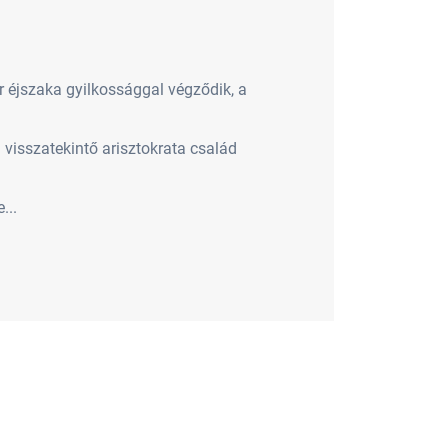
r éjszaka gyilkossággal végződik, a
 visszatekintő arisztokrata család
...