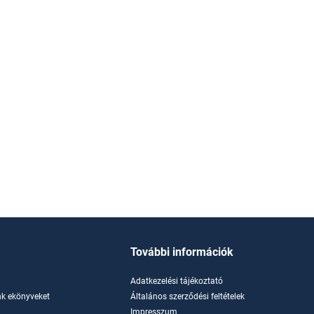
Photo © Broosk Saib
További információk
Adatkezelési tájékoztató
k ekönyveket
Általános szerződési feltételek
Impresszum