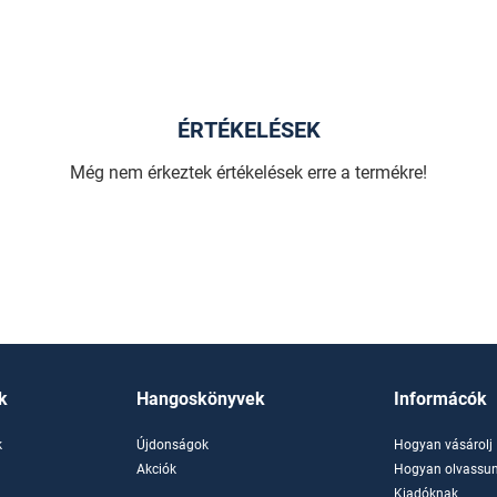
ÉRTÉKELÉSEK
Még nem érkeztek értékelések erre a termékre!
k
Hangoskönyvek
Informácók
k
Újdonságok
Hogyan vásárolj
k
Akciók
Hogyan olvassun
Kiadóknak