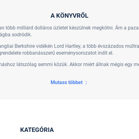
A KÖNYVRŐL
n több milliárd dolláros üzletet készülnek megkötni. Ám a paza
ságba sodródik.
angliai Berkshire vidékén Lord Hartley, a több évszázados múltra
grendelete robbanásszerű eseménysorozatot indít el.
máshoz látszólag semmi közük. Akkor miért állnak mégis egy me
Mutass többet
KATEGÓRIA