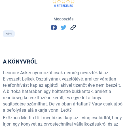
0 ÉRTÉKELÉS
Megosztás
Krimi
A KÖNYVRŐL
Leonore Asker nyomozót csak nemrég nevezték ki az
Elveszett Lelkek Osztályának vezetőjévé, amikor váratlan
telefonhívást kap az apjától, akivel tizenöt éve nem beszélt.
A birtoka határában egy holttestre bukkantak, amiért a
rendőrség kereszttüzébe került, és egyedül a lánya
segítségére számíthat. De valóban ártatlan? Vagy csak újból
a befolyása alá akarja vonni Leót?
Eközben Martin Hill megbízást kap az Irving családtól, hogy
írjon egy könyvet az orvostechnikai vállalkozásukról és az