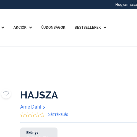
Hogyan vásá
Hogyan vásá
AKCIÓK
ÚJDONSÁGOK
BESTSELLEREK
HAJSZA
Arne Dahl
0 ÉRTÉKELÉS
Ekönyv