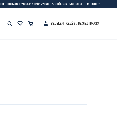
rolj
Hogyan olvassunk ekönyveket
Kiadóknak
Kapcsolat
Én kiadom
rolj
Hogyan olvassunk ekönyveket
Kiadóknak
BEJELENTKEZÉS / REGISZTRÁCIÓ