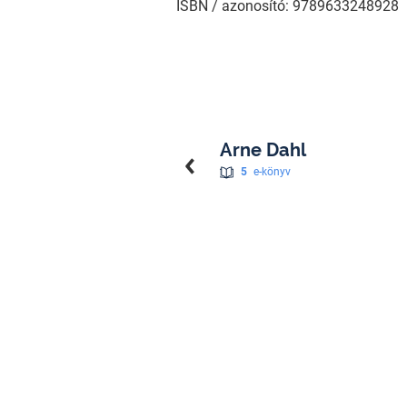
ISBN / azonosító: 9789633248928
Arne Dahl
5
e-könyv