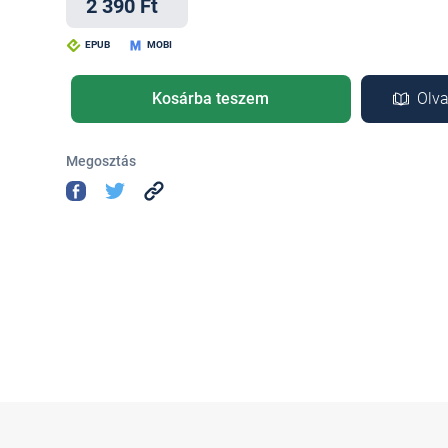
2 390 Ft
EPUB
MOBI
Kosárba teszem
Olva
Megosztás