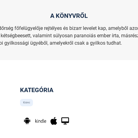
A KÖNYVRŐL
őrség főfelügyelője rejtélyes és bizarr levelet kap, amelyből az
 kétségbeesett, valamint súlyosan paranoiás ember írta, másrész
bi gyilkossági ügyéből, amelyekről csak a gyilkos tudhat.
KATEGÓRIA
Krimi