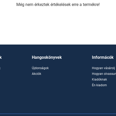
Még nem érkeztek értékelések erre a termékre!
k
Hangoskönyvek
Informácók
k
Újdonságok
Hogyan vásárolj
k
Akciók
Hogyan olvassun
Kiadóknak
Én kiadom