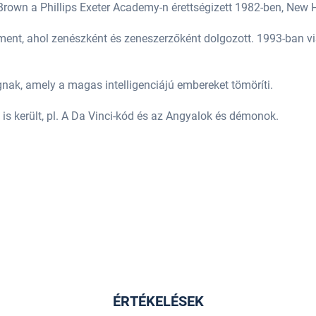
. Brown a Phillips Exeter Academy-n érettségizett 1982-ben, New
ent, ahol zenészként és zeneszerzőként dolgozott. 1993-ban viss
ak, amely a magas intelligenciájú embereket tömöríti.
is került, pl. A Da Vinci-kód és az Angyalok és démonok.
)
ÉRTÉKELÉSEK