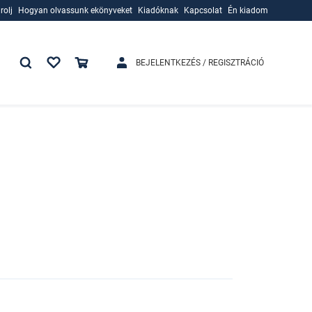
rolj
Hogyan olvassunk ekönyveket
Kiadóknak
Kapcsolat
Én kiadom
rolj
Hogyan olvassunk ekönyveket
Kiadóknak
BEJELENTKEZÉS / REGISZTRÁCIÓ