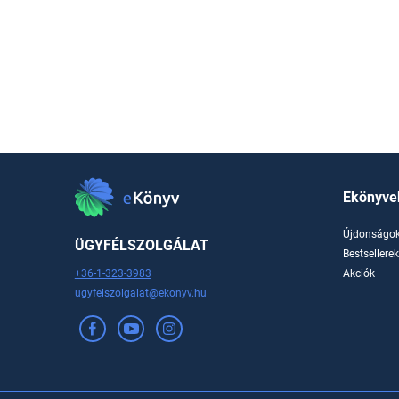
Ekönyve
Újdonságo
ÜGYFÉLSZOLGÁLAT
Bestsellere
+36-1-323-3983
Akciók
ugyfelszolgalat@ekonyv.hu