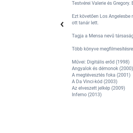
, New Hampshire-ben.
Testvérei Valerie és Gregory
 visszatért a régi iskolájába, és
Ezt követően Los Angelesbe m
ott tanár lett.
Tagja a Mensa nevű társaságn
Több könyve megfilmesítésre 
Művei: Digitális erőd (1998)
Angyalok és démonok (2000
A megtévesztés foka (2001)
A Da Vinci-kód (2003)
Az elveszett jelkép (2009)
Inferno (2013)