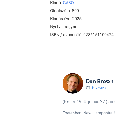
Kiadó:
GABO
Oldalszám: 800
Kiadás éve: 2025
Nyelv: magyar
ISBN / azonosító: 9786151100424
Dan Brown
9
e-könyv
(Exeter, 1964. június 22.) am
nyugdíjas. Anyja, Connie, írónő.
Exeter-ben, New Hampshire ál