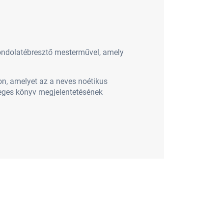
, gondolatébresztő mesterművel, amely
n, amelyet az a neves noétikus
leges könyv megjelentetésének