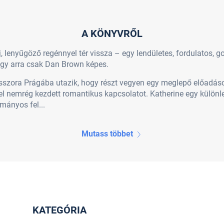
A KÖNYVRŐL
 új, lenyűgöző regénnyel tér vissza – egy lendületes, fordulatos
ogy arra csak Dan Brown képes.
sszora Prágába utazik, hogy részt vegyen egy meglepő előadáso
vel nemrég kezdett romantikus kapcsolatot. Katherine egy külön
mányos fel...
Mutass többet
KATEGÓRIA