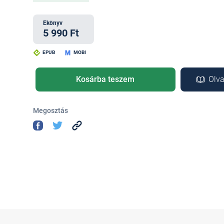
Ekönyv
5 990 Ft
EPUB
MOBI
Kosárba teszem
Olva
Megosztás