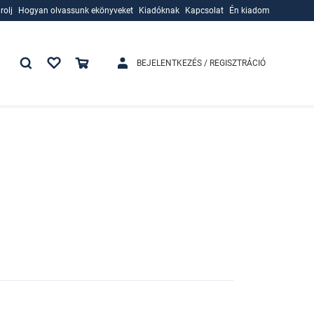
rolj
Hogyan olvassunk ekönyveket
Kiadóknak
Kapcsolat
Én kiadom
rolj
Hogyan olvassunk ekönyveket
Kiadóknak
BEJELENTKEZÉS / REGISZTRÁCIÓ