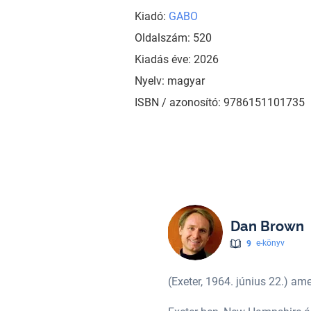
Kiadó:
GABO
Oldalszám: 520
Kiadás éve: 2026
Nyelv: magyar
ISBN / azonosító: 9786151101735
Dan Brown
9
e-könyv
(Exeter, 1964. június 22.) am