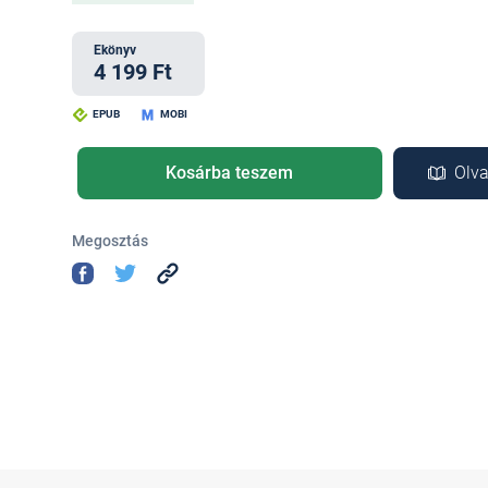
Ekönyv
4 199 Ft
EPUB
MOBI
Kosárba teszem
Olva
Megosztás