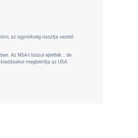
törni, az ügynökség riasztja vezető
n. Az NSA-t túszul ejtették... de
s kiadásakor megbénítja az USA