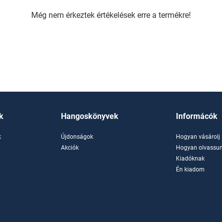
Még nem érkeztek értékelések erre a termékre!
k
Hangoskönyvek
Informácók
k
Újdonságok
Hogyan vásárolj
k
Akciók
Hogyan olvassun
Kiadóknak
Én kiadom