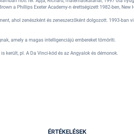
lamban nőtt fel. Apja, Richard, matematikatanár, 1997 óta nyugd
. Brown a Phillips Exeter Academy-n érettségizett 1982-ben, New
ent, ahol zenészként és zeneszerzőként dolgozott. 1993-ban viss
ak, amely a magas intelligenciájú embereket tömöríti.
is került, pl. A Da Vinci-kód és az Angyalok és démonok.
)
ÉRTÉKELÉSEK