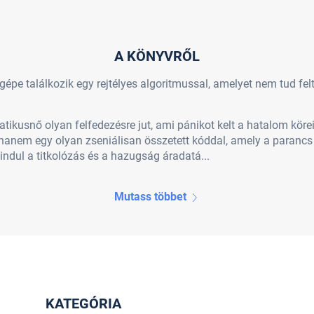
A KÖNYVRŐL
épe találkozik egy rejtélyes algoritmussal, amelyet nem tud fel
kusnő olyan felfedezésre jut, ami pánikot kelt a hatalom köreibe
hanem egy olyan zseniálisan összetett kóddal, amely a paranc
indul a titkolózás és a hazugság áradatá...
Mutass többet
KATEGÓRIA