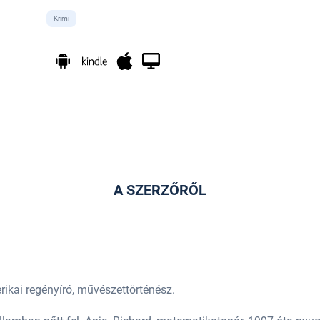
Krimi
A SZERZŐRŐL
erikai regényíró, művészettörténész.