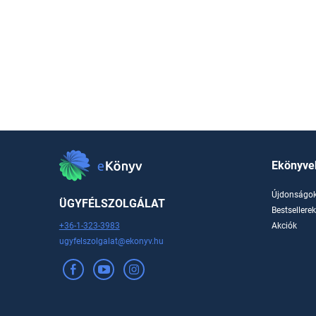
Ekönyve
Újdonságo
ÜGYFÉLSZOLGÁLAT
Bestsellere
+36-1-323-3983
Akciók
ugyfelszolgalat@ekonyv.hu