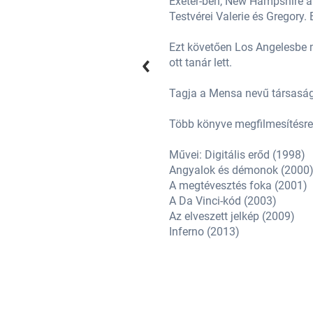
nyugdíjas. Anyja, Connie, írónő.
Exeter-ben, New Hampshire ál
, New Hampshire-ben.
Testvérei Valerie és Gregory
 visszatért a régi iskolájába, és
Ezt követően Los Angelesbe m
ott tanár lett.
Tagja a Mensa nevű társaságn
Több könyve megfilmesítésre 
Művei: Digitális erőd (1998)
Angyalok és démonok (2000
A megtévesztés foka (2001)
A Da Vinci-kód (2003)
Az elveszett jelkép (2009)
Inferno (2013)