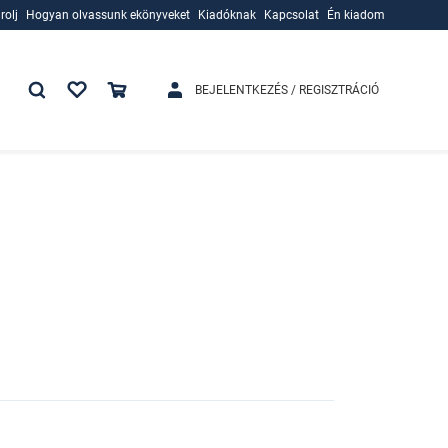
rolj
Hogyan olvassunk ekönyveket
Kiadóknak
Kapcsolat
Én kiadom
rolj
Hogyan olvassunk ekönyveket
Kiadóknak
BEJELENTKEZÉS / REGISZTRÁCIÓ