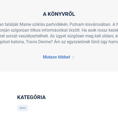
A KÖNYVRŐL
tan találják Maine sziklás partvidékén, Putnam kisvárosában. A
efonján szigorúan titkos információkat őrzött. Ha ezek rossz ke
t sorsát veszélyeztetheti. Az ügyet sürgősen meg kell oldani, 
egykori katona, Travis Devine? Ám az egyszerűnek tűnő ügy hama
Mutass többet
KATEGÓRIA
Krimi