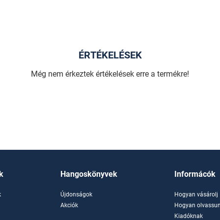
ÉRTÉKELÉSEK
Még nem érkeztek értékelések erre a termékre!
k
Hangoskönyvek
Informácók
k
Újdonságok
Hogyan vásárolj
k
Akciók
Hogyan olvassun
Kiadóknak