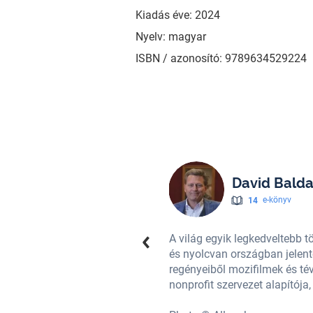
Kiadás éve: 2024
Nyelv: magyar
ISBN / azonosító: 9789634529224
David Balda
14
e-könyv
élére. Több mint negyvenöt nyelven
A világ egyik legkedveltebb t
lió példányban keltek el. A
és nyolcvan országban jelent
tt – a Wish You Well Foundation
regényeiből mozifilmek és té
nonprofit szervezet alapítója