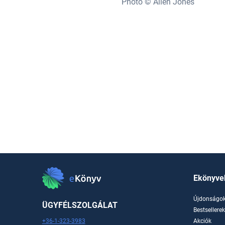
Photo © Allen Jones
Ekönyve
Újdonságo
ÜGYFÉLSZOLGÁLAT
Bestsellere
+36-1-323-3983
Akciók