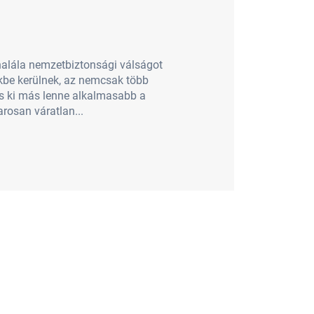
 halála nemzetbiztonsági válságot
zekbe kerülnek, az nemcsak több
és ki más lenne alkalmasabb a
rosan váratlan...