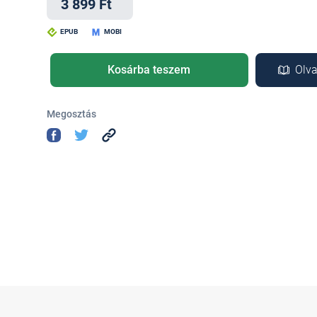
3 899 Ft
EPUB
MOBI
Kosárba teszem
Olva
Megosztás