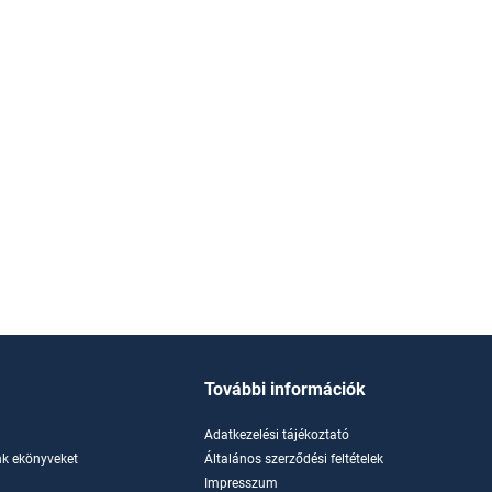
Photo © Allen Jones
További információk
Adatkezelési tájékoztató
k ekönyveket
Általános szerződési feltételek
Impresszum