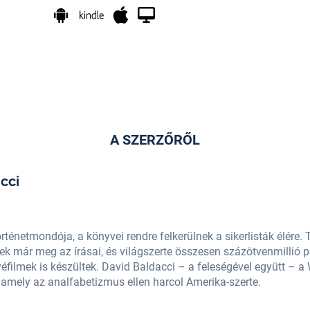
A SZERZŐRŐL
cci
örténetmondója, a könyvei rendre felkerülnek a sikerlisták élére
ek már meg az írásai, és világszerte összesen százötvenmillió p
véfilmek is készültek. David Baldacci – a feleségével együtt – 
, amely az analfabetizmus ellen harcol Amerika-szerte.