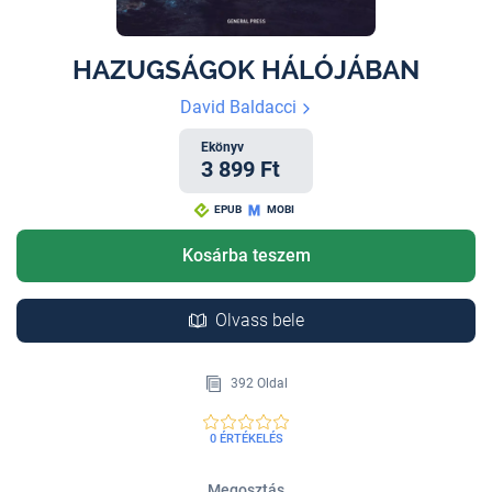
HAZUGSÁGOK HÁLÓJÁBAN
David Baldacci
Ekönyv
3 899 Ft
EPUB
MOBI
Kosárba teszem
Olvass bele
392 Oldal
0 ÉRTÉKELÉS
Megosztás