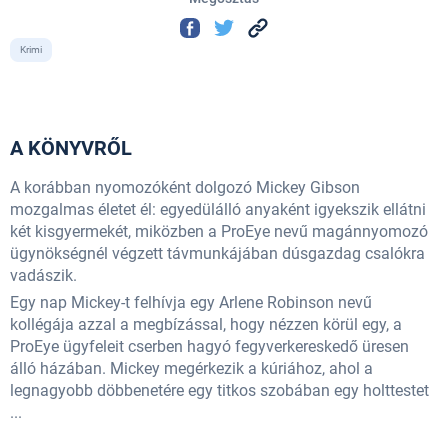
Krimi
A KÖNYVRŐL
A korábban nyomozóként dolgozó Mickey Gibson
mozgalmas életet él: egyedülálló anyaként igyekszik ellátni
két kisgyermekét, miközben a ProEye nevű magánnyomozó
ügynökségnél végzett távmunkájában dúsgazdag csalókra
vadászik.
Egy nap Mickey-t felhívja egy Arlene Robinson nevű
kollégája azzal a megbízással, hogy nézzen körül egy, a
ProEye ügyfeleit cserben hagyó fegyverkereskedő üresen
álló házában. Mickey megérkezik a kúriához, ahol a
legnagyobb döbbenetére egy titkos szobában egy holttestet
...