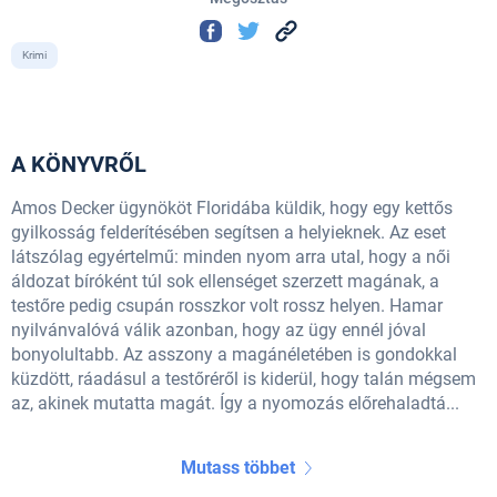
Krimi
A KÖNYVRŐL
Amos Decker ügynököt Floridába küldik, hogy egy kettős
gyilkosság felderítésében segítsen a helyieknek. Az eset
látszólag egyértelmű: minden nyom arra utal, hogy a női
áldozat bíróként túl sok ellenséget szerzett magának, a
testőre pedig csupán rosszkor volt rossz helyen. Hamar
nyilvánvalóvá válik azonban, hogy az ügy ennél jóval
bonyolultabb. Az asszony a magánéletében is gondokkal
küzdött, ráadásul a testőréről is kiderül, hogy talán mégsem
az, akinek mutatta magát. Így a nyomozás előrehaladtá...
Mutass többet