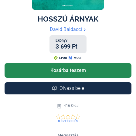
HOSSZÚ ÁRNYAK
David Baldacci
Ekönyv
3 699 Ft
EPUB
MOBI
Kosárba teszem
Olvass bele
416 Oldal
0 ÉRTÉKELÉS
Megosztás