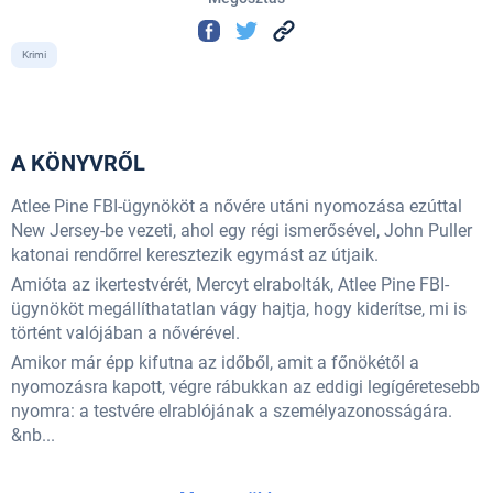
Krimi
A KÖNYVRŐL
Atlee Pine FBI-ügynököt a nővére utáni nyomozása ezúttal
New Jersey-be vezeti, ahol egy régi ismerősével, John Puller
katonai rendőrrel keresztezik egymást az útjaik.
Amióta az ikertestvérét, Mercyt elrabolták, Atlee Pine FBI-
ügynököt megállíthatatlan vágy hajtja, hogy kiderítse, mi is
történt valójában a nővérével.
Amikor már épp kifutna az időből, amit a főnökétől a
nyomozásra kapott, végre rábukkan az eddigi legígéretesebb
nyomra: a testvére elrablójának a személyazonosságára.
&nb...