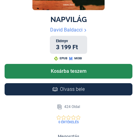
NAPVILÁG
David Baldacci
Ekönyv
3 199 Ft
EPUB
MOBI
Kosárba teszem
Olvass bele
424 Oldal
0 ÉRTÉKELÉS
Megosztás