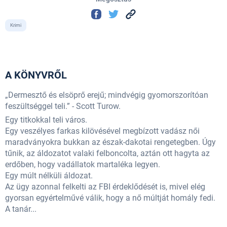
Krimi
A KÖNYVRŐL
„Dermesztő és elsöprő erejű; mindvégig gyomorszorítóan
feszültséggel teli.” - Scott Turow.
Egy titkokkal teli város.
Egy veszélyes farkas kilövésével megbízott vadász női
maradványokra bukkan az észak-dakotai rengetegben. Úgy
tűnik, az áldozatot valaki felboncolta, aztán ott hagyta az
erdőben, hogy vadállatok martaléka legyen.
Egy múlt nélküli áldozat.
Az ügy azonnal felkelti az FBI érdeklődését is, mivel elég
gyorsan egyértelművé válik, hogy a nő múltját homály fedi.
A tanár...