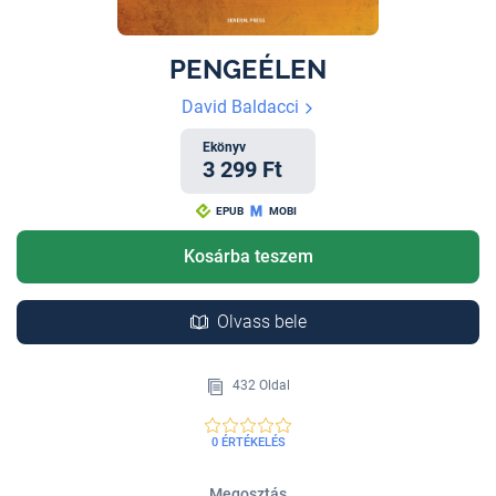
PENGEÉLEN
David Baldacci
Ekönyv
3 299 Ft
EPUB
MOBI
Kosárba teszem
Olvass bele
432 Oldal
0 ÉRTÉKELÉS
Megosztás