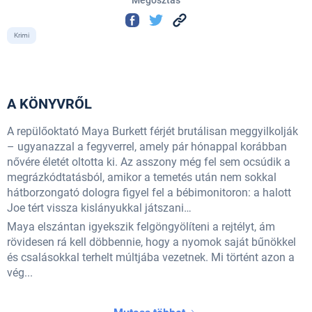
Krimi
A KÖNYVRŐL
A repülőoktató Maya Burkett férjét brutálisan meggyilkolják
– ugyanazzal a fegyverrel, amely pár hónappal korábban
nővére életét oltotta ki. Az asszony még fel sem ocsúdik a
megrázkódtatásból, amikor a temetés után nem sokkal
hátborzongató dologra figyel fel a bébimonitoron: a halott
Joe tért vissza kislányukkal játszani…
Maya elszántan igyekszik felgöngyölíteni a rejtélyt, ám
rövidesen rá kell döbbennie, hogy a nyomok saját bűnökkel
és csalásokkal terhelt múltjába vezetnek. Mi történt azon a
vég...