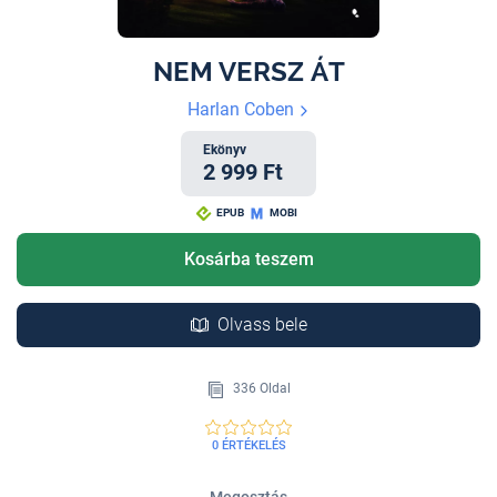
NEM VERSZ ÁT
Harlan Coben
Ekönyv
2 999 Ft
EPUB
MOBI
Kosárba teszem
Olvass bele
336 Oldal
0 ÉRTÉKELÉS
Megosztás