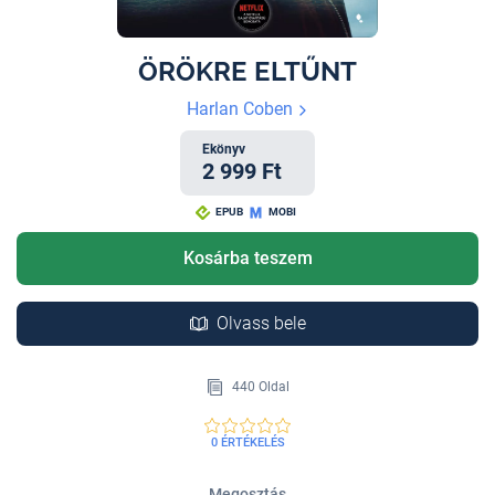
ÖRÖKRE ELTŰNT
Harlan Coben
Ekönyv
2 999 Ft
EPUB
MOBI
Kosárba teszem
Olvass bele
440 Oldal
0 ÉRTÉKELÉS
Megosztás