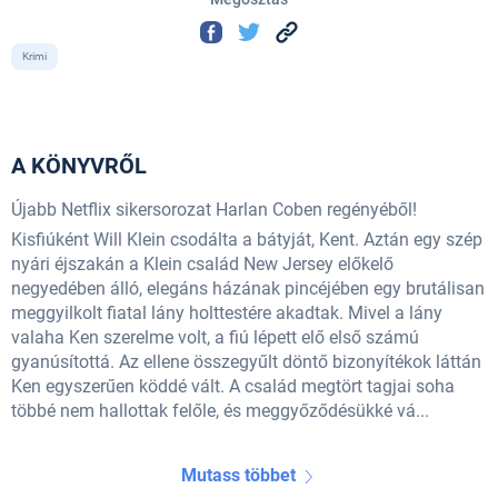
Krimi
A KÖNYVRŐL
Újabb Netflix sikersorozat Harlan Coben regényéből!
Kisfiúként Will Klein csodálta a bátyját, Kent. Aztán egy szép
nyári éjszakán a Klein család New Jersey előkelő
negyedében álló, elegáns házának pincéjében egy brutálisan
meggyilkolt fiatal lány holttestére akadtak. Mivel a lány
valaha Ken szerelme volt, a fiú lépett elő első számú
gyanúsítottá. Az ellene összegyűlt döntő bizonyítékok láttán
Ken egyszerűen köddé vált. A család megtört tagjai soha
többé nem hallottak felőle, és meggyőződésükké vá...
Mutass többet