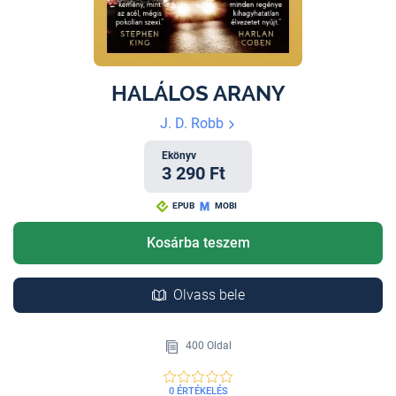
HALÁLOS ARANY
J. D. Robb
Ekönyv
3 290 Ft
EPUB
MOBI
Kosárba teszem
Olvass bele
400 Oldal
0 ÉRTÉKELÉS