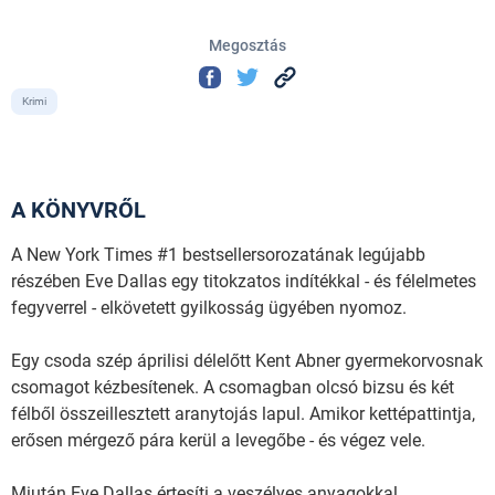
Megosztás
Krimi
A KÖNYVRŐL
A New York Times #1 bestsellersorozatának legújabb
részében Eve Dallas egy titokzatos indítékkal - és félelmetes
fegyverrel - elkövetett gyilkosság ügyében nyomoz.
Egy csoda szép áprilisi délelőtt Kent Abner gyermekorvosnak
csomagot kézbesítenek. A csomagban olcsó bizsu és két
félből összeillesztett aranytojás lapul. Amikor kettépattintja,
erősen mérgező pára kerül a levegőbe - és végez vele.
Miután Eve Dallas értesíti a veszélyes anyagokkal