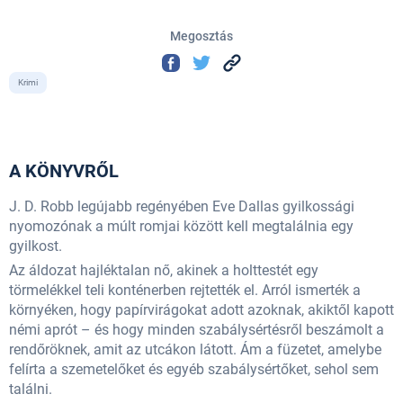
Megosztás
Krimi
A KÖNYVRŐL
J. D. Robb legújabb regényében Eve Dallas gyilkossági
nyomozónak a múlt romjai között kell megtalálnia egy
gyilkost.
Az áldozat hajléktalan nő, akinek a holttestét egy
törmelékkel teli konténerben rejtették el. Arról ismerték a
környéken, hogy papírvirágokat adott azoknak, akiktől kapott
némi aprót – és hogy minden szabálysértésről beszámolt a
rendőröknek, amit az utcákon látott. Ám a füzetet, amelybe
felírta a szemetelőket és egyéb szabálysértőket, sehol sem
találni.