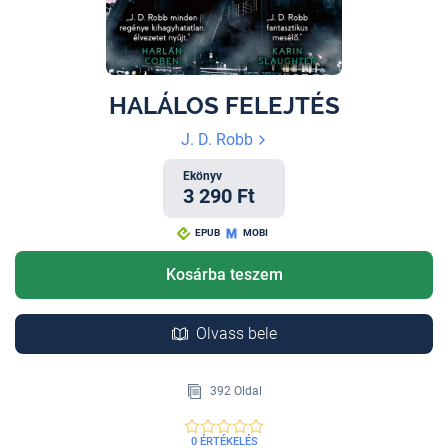
HALÁLOS FELEJTÉS
J. D. Robb
Ekönyv
3 290 Ft
EPUB
MOBI
Kosárba teszem
Olvass bele
392 Oldal
0 ÉRTÉKELÉS