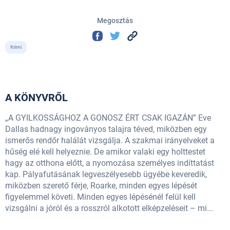
Megosztás
Krimi
A KÖNYVRŐL
„A GYILKOSSÁGHOZ A GONOSZ ÉRT CSAK IGAZÁN” Eve
Dallas hadnagy ingoványos talajra téved, miközben egy
ismerős rendőr halálát vizsgálja. A szakmai irányelveket a
hűség elé kell helyeznie. De amikor valaki egy holttestet
hagy az otthona előtt, a nyomozása személyes indíttatást
kap. Pályafutásának legveszélyesebb ügyébe keveredik,
miközben szerető férje, Roarke, minden egyes lépését
figyelemmel követi. Minden egyes lépésénél felül kell
vizsgálni a jóról és a rosszról alkotott elképzeléseit – mi...