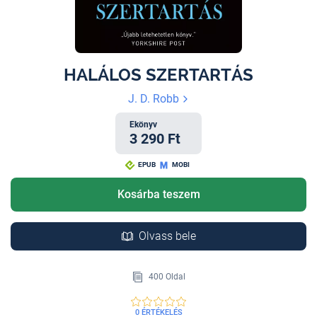
HALÁLOS SZERTARTÁS
J. D. Robb
Ekönyv
3 290 Ft
EPUB
MOBI
Kosárba teszem
Olvass bele
400 Oldal
0 ÉRTÉKELÉS