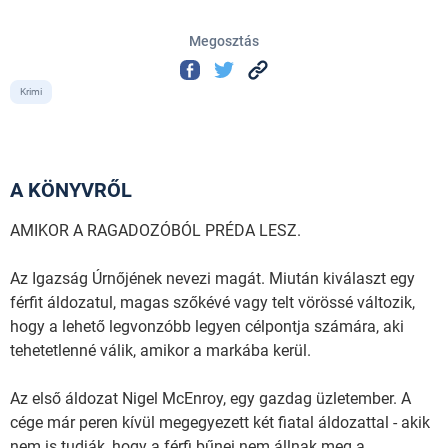
Megosztás
Krimi
A KÖNYVRŐL
AMIKOR A RAGADOZÓBÓL PRÉDA LESZ.
Az Igazság Úrnőjének nevezi magát. Miután kiválaszt egy
férfit áldozatul, magas szőkévé vagy telt vörössé változik,
hogy a lehető legvonzóbb legyen célpontja számára, aki
tehetetlenné válik, amikor a markába kerül.
Az első áldozat Nigel McEnroy, egy gazdag üzletember. A
cége már peren kívül megegyezett két fiatal áldozattal - akik
nem is tudják, hogy a férfi bűnei nem állnak meg a