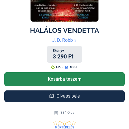
HALÁLOS VENDETTA
J. D. Robb
Ekönyv
3 290 Ft
EPUB
MOBI
Kosárba teszem
Olvass bele
384 Oldal
0 ÉRTÉKELÉS