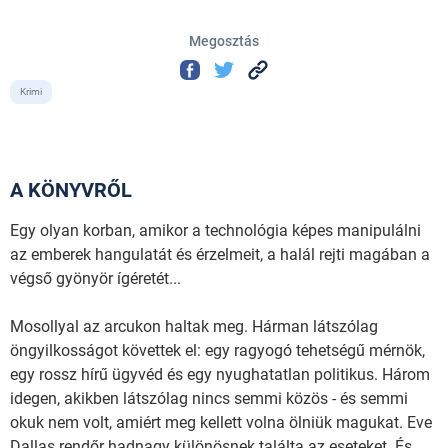
Megosztás
Krimi
A KÖNYVRŐL
Egy olyan korban, amikor a technológia képes manipulálni
az emberek hangulatát és érzelmeit, a halál rejti magában a
végső gyönyör ígéretét...
Mosollyal az arcukon haltak meg. Hárman látszólag
öngyilkosságot követtek el: egy ragyogó tehetségű mérnök,
egy rossz hírű ügyvéd és egy nyughatatlan politikus. Három
idegen, akikben látszólag nincs semmi közös - és semmi
okuk nem volt, amiért meg kellett volna ölniük magukat. Eve
Dallas rendőr hadnagy különösnek találta az eseteket. És