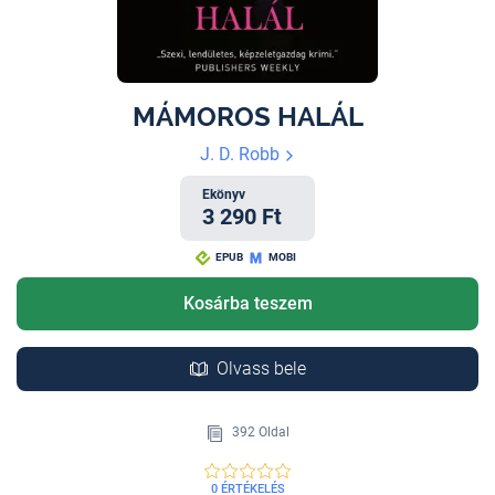
MÁMOROS HALÁL
J. D. Robb
Ekönyv
3 290 Ft
EPUB
MOBI
Kosárba teszem
Olvass bele
392 Oldal
0 ÉRTÉKELÉS