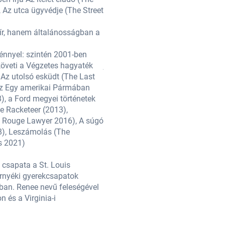
 Az utca ügyvédje (The Street
Runaway Jury) című regényét, mely
Lawyer 1998), A végrendelet (The 
 ír, hanem általánosságban a
2001-től, az A festett ház (The P
vidéki életről az amerikai Délen.
génnyel: szintén 2001-ben
Igen termékeny író, aki továbbra i
követi a Végzetes hagyaték
jelent meg az Elmaradt karácsony 
 Az utolsó esküdt (The Last
(The Summons 2002), a Keserű piru
 az Egy amerikai Pármában
Juror 2004), A manipulátor (The 
), a Ford megyei történetek
(Playing for Pizza 2007), A felle
e Racketeer (2013),
(Ford county 2009), A vallomás (C
e Rouge Lawyer 2016), A súgó
Platánsor (Sycamore Row 2014), 
), Leszámolás (The ​
(The Whistler 2017), Camino szige
s 2021)
Reckoning 2019), Őrangyalok (Th
 csapata a St. Louis
Szenvedélyes baseball rajongó – g
örnyéki gyerekcsapatok
Cardinals és több gyerekcsapat tám
ában. Renee nevű feleségével
edzhetnek. A baptista egyház kévis
 és a Virginia-i
két lánygyermekük van, Ty és Shea,
Charlottesville-ben egy szintén vid