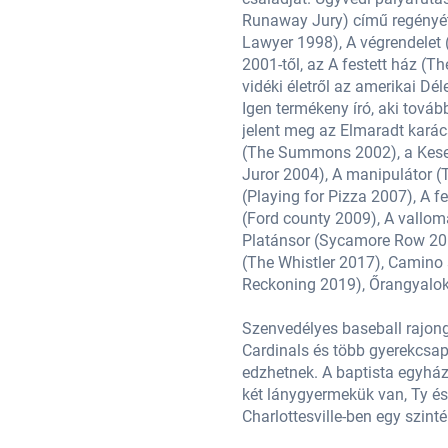
997), Az utca ügyvédje (The Street
Runaway Jury) című regényét,
).
Lawyer 1998), A végrendelet 
ákról ír, hanem általánosságban a
2001-től, az A festett ház (
vidéki életről az amerikai Dél
bb regénnyel: szintén 2001-ben
Igen termékeny író, aki továb
 Ezt követi a Végzetes hagyaték
jelent meg az Elmaradt karác
-ban, Az utolsó esküdt (The Last
(The Summons 2002), a Keserű
006), az Egy amerikai Pármában
Juror 2004), A manipulátor 
 2008), a Ford megyei történetek
(Playing for Pizza 2007), A 
ó (The Racketeer (2013),
(Ford county 2009), A vallomá
( The Rouge Lawyer 2016), A súgó
Platánsor (Sycamore Row 201
 2018), Leszámolás (The ​
(The Whistler 2017), Camino 
 Winds 2021)
Reckoning 2019), Őrangyalok
dvenc csapata a St. Louis
Szenvedélyes baseball rajong
l a környéki gyerekcsapatok
Cardinals és több gyerekcsapa
azíliában. Renee nevű feleségével
edzhetnek. A baptista egyház 
armon és a Virginia-i
két lánygyermekük van, Ty és 
t.
Charlottesville-ben egy szinté