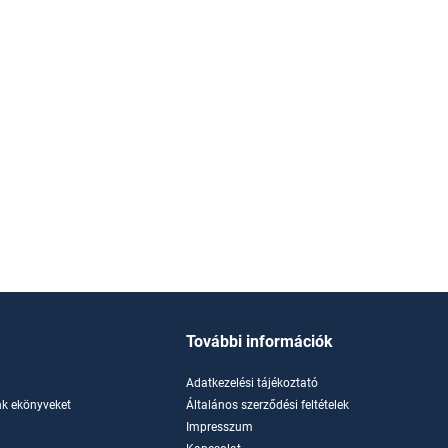
További információk
Adatkezelési tájékoztató
k ekönyveket
Általános szerződési feltételek
Impresszum