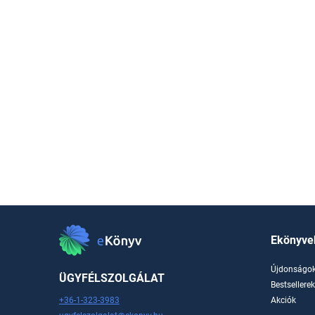
Ekönyve
Újdonságo
ÜGYFÉLSZOLGÁLAT
Bestsellere
+36-1-323-3983
Akciók