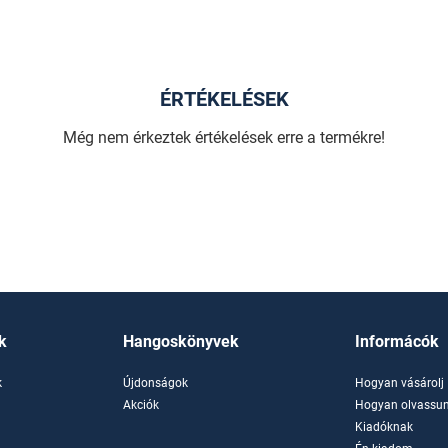
ÉRTÉKELÉSEK
Még nem érkeztek értékelések erre a termékre!
k
Hangoskönyvek
Informácók
k
Újdonságok
Hogyan vásárolj
k
Akciók
Hogyan olvassun
Kiadóknak