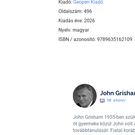
Kiadó:
Geopen Kiadó
Oldalszám: 496
Kiadás éve: 2026
Nyelv: magyar
ISBN / azonosító: 9789635162109
John Grish
10
e-könyv
ken és gyapotföldeken dolgozott,
John Grisham 1955-ben szület
emberek, édesanyja támogatta fiúk
öt gyermeke közül John volt 
 locsolt egy bölcsőde kertjében,
továbbtanulását. Fiatal korá