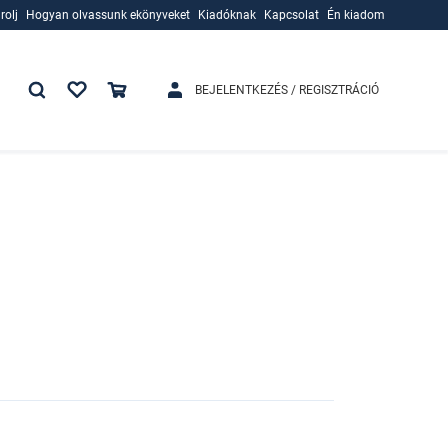
rolj
Hogyan olvassunk ekönyveket
Kiadóknak
Kapcsolat
Én kiadom
rolj
Hogyan olvassunk ekönyveket
Kiadóknak
BEJELENTKEZÉS / REGISZTRÁCIÓ