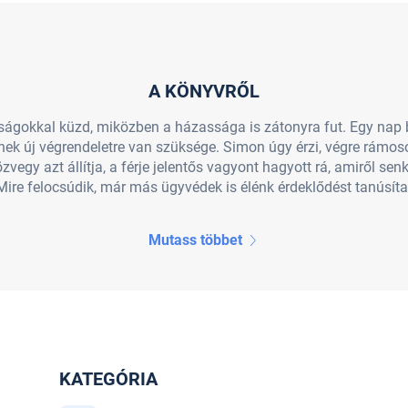
A KÖNYVRŐL
ágokkal küzd, miközben a házassága is zátonyra fut. Egy nap b
nek új végrendeletre van szüksége. Simon úgy érzi, végre rámos
vegy azt állítja, a férje jelentős vagyont hagyott rá, amiről se
 Mire felocsúdik, már más ügyvédek is élénk érdeklődést tanúsíta
Mutass többet
KATEGÓRIA