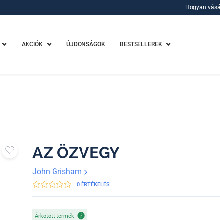
Hogyan vásá
Hogyan vásá
AKCIÓK
ÚJDONSÁGOK
BESTSELLEREK
AZ ÖZVEGY
John Grisham
0 ÉRTÉKELÉS
Árkötött termék