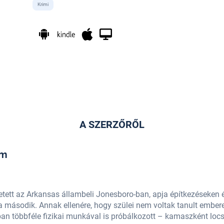
Krimi
A SZERZŐRŐL
am
ett az Arkansas állambeli Jonesboro-ban, apja építkezéseken 
a második. Annak ellenére, hogy szülei nem voltak tanult ember
ban többféle fizikai munkával is próbálkozott – kamaszként locs