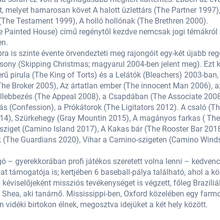
 melyet hamarosan követ A halott üzlettárs (The Partner 1997),
(The Testament 1999), A holló hollónak (The Brethren 2000).
The Painted House) című regénytől kezdve nemcsak jogi témákról
en.
bra is szinte évente örvendezteti meg rajongóit egy-két újabb re
sony (Skipping Christmas; magyarul 2004-ben jelent meg). Ezt 
 pirula (The King of Torts) és a Lelátók (Bleachers) 2003-ban,
(The Broker 2005), Az ártatlan ember (The innocent Man 2006),
fellebbezés (The Appeal 2008), a Csapdában (The Associate 2008
s (Confession), a Prókátorok (The Ligitators 2012). A csaló (Th
4), Szürkehegy (Gray Mountin 2015), A magányos farkas ( Th
sziget (Camino Island 2017), A Kakas bár (The Rooster Bar 2018
 (The Guardians 2020), Vihar a Camino-szigeten (Camino Wind
ó – gyerekkorában profi játékos szeretett volna lenni – kedvenc
t támogatója is; kertjében 6 baseball-pálya található, ahol a k
kéviselőjeként missziós tevékenységet is végzett, főleg Brazíli
Shea, aki tanárnő. Mississippi-ben, Oxford közelében egy farmon
n vidéki birtokon élnek, megosztva idejüket a két hely között.