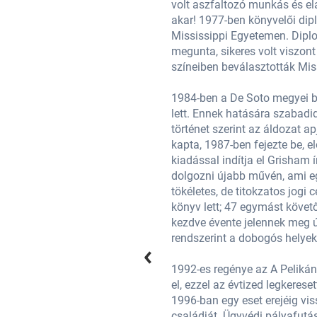
sítették szándékában: tanulni
volt aszfaltozó munkás és el
en jogi doktori diplomát a
akar! 1977-ben könyvelői dip
ntetőjogi területet hamar
Mississippi Egyetemen. Diplo
szként. 1983-ban a Demokrata Párt
megunta, sikeres volt viszon
viselőként.
színeiben beválasztották Mis
sának, aki nemi erőszak áldozata
1984-ben a De Soto megyei b
 az ügyön alapult, a képzeletbeli
lett. Ennek hatására szabadid
Ha ölni kell (A time to Kill) címet
történet szerint az áldozat ap
ess szerény 5000 példányos első
kapta, 1987-ben fejezte be, e
ásnapján Grisham elkezdett
kiadással indítja el Grisham
sábít dolgozni egy látszólag
dolgozni újabb művén, ami egy
gnagyobb példányszámban eladott
tökéletes, de titokzatos jog
ladja jogi praxisát és ettől
könyv lett; 47 egymást követő 
 Délen játszódnak, és amik
kezdve évente jelennek meg új
rendszerint a dobogós helyek
öbb mint 11 millió példányban kelt
1992-es regénye az A Pelikán
ós példányszámot.
el, ezzel az évtized legkeres
 vonatbalesetben meghalt férfi
1996-ban egy eset erejéig vis
 évben írja Az ítélet eladó (The
családját. Ügyvédi pályafutás