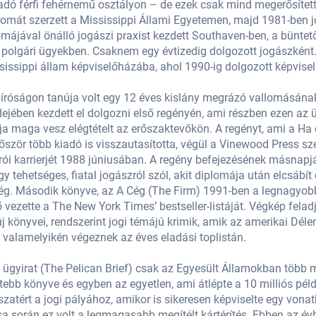
adó férfi fehérnemű osztályon – de ezek csak mind megerősítet
lomát szerzett a Mississippi Állami Egyetemen, majd 1981-ben j
májával önálló jogászi praxist kezdett Southaven-ben, a büntető
t polgári ügyekben. Csaknem egy évtizedig dolgozott jogászkén
sissippi állam képviselőházába, ahol 1990-ig dolgozott képvisel
íróságon tanúja volt egy 12 éves kislány megrázó vallomásának
ejében kezdett el dolgozni első regényén, ami részben ezen az ü
ja maga vesz elégtételt az erőszaktevőkön. A regényt, ami a Ha öl
lőször több kiadó is visszautasította, végül a Vinewood Press s
 írói karrierjét 1988 júniusában. A regény befejezésének másnap
 tehetséges, fiatal jogászról szól, akit diplomája után elcsábít
i cég. Második könyve, az A Cég (The Firm) 1991-ben a legnagy
vezette a The New York Times’ bestseller-listáját. Végkép feladja
 könyvei, rendszerint jogi témájú krimik, amik az amerikai Déle
 valamelyikén végeznek az éves eladási toplistán.
 ügyirat (The Pelican Brief) csak az Egyesült Államokban több m
ettebb könyve és egyben az egyetlen, ami átlépte a 10 milliós pé
szatért a jogi pályához, amikor is sikeresen képviselte egy vona
a során ez volt a legmagasabb megítélt kártérítés. Ebben az évbe