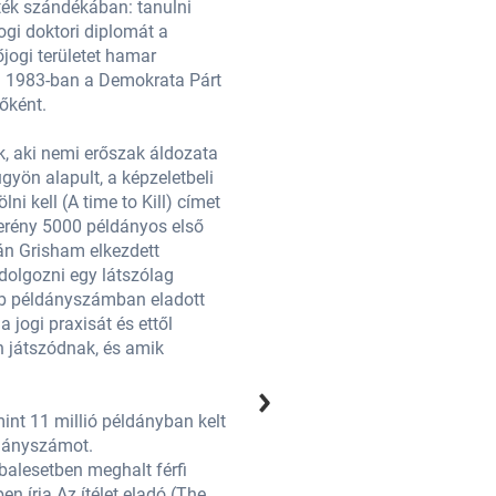
ték szándékában: tanulni
volt aszfaltozó munkás és eladó f
ogi doktori diplomát a
akar! 1977-ben könyvelői diplomát
jogi területet hamar
Mississippi Egyetemen. Diplomájáv
t. 1983-ban a Demokrata Párt
megunta, sikeres volt viszont pol
őként.
színeiben beválasztották Mississi
, aki nemi erőszak áldozata
1984-ben a De Soto megyei bírósá
gyön alapult, a képzeletbeli
lett. Ennek hatására szabadidejébe
ni kell (A time to Kill) címet
történet szerint az áldozat apja ma
zerény 5000 példányos első
kapta, 1987-ben fejezte be, előszö
ján Grisham elkezdett
kiadással indítja el Grisham írói
 dolgozni egy látszólag
dolgozni újabb művén, ami egy tehe
obb példányszámban eladott
tökéletes, de titokzatos jogi cég
 jogi praxisát és ettől
könyv lett; 47 egymást követő vezet
n játszódnak, és amik
kezdve évente jelennek meg új köny
rendszerint a dobogós helyek vala
int 11 millió példányban kelt
1992-es regénye az A Pelikán ügyi
ldányszámot.
el, ezzel az évtized legkeresetteb
tbalesetben meghalt férfi
1996-ban egy eset erejéig visszaté
n írja Az ítélet eladó (The
családját. Ügyvédi pályafutása sor