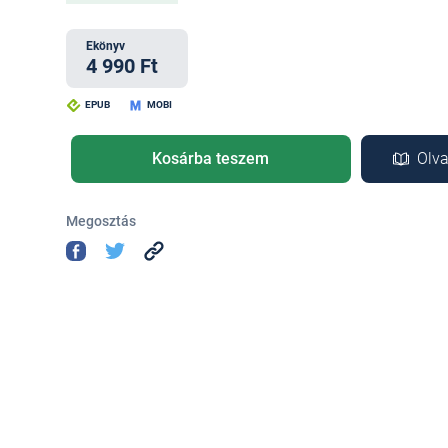
Ekönyv
4 990 Ft
EPUB
MOBI
Kosárba teszem
Olva
Megosztás