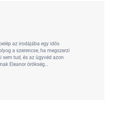
elép az irodájába egy idős
olyog a szerencse, ha megszerzi
nki sem tud, és az ügyvéd azon
nak Eleanor örökség...