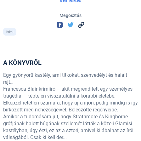
0 ÉRTÉKELÉS
Megosztás
Krimi
A KÖNYVRŐL
Egy gyönyörű kastély, ami titkokat, szenvedélyt és halált
rejt…
Francesca Blair krimiíró – akit megrendített egy személyes
tragédia – képtelen visszatalálni a korábbi életébe.
Elképzelhetetlen számára, hogy újra írjon, pedig mindig is így
birkózott meg nehézségeivel. Beleszőtte regényeibe.
Amikor a tudomására jut, hogy Strathmore és Kinghorne
grófjának halott húgának szellemét látták a közeli Glamisi
kastélyban, úgy érzi, ez az a sztori, amivel kilábalhat az írói
válságából. Csak ki kell der...