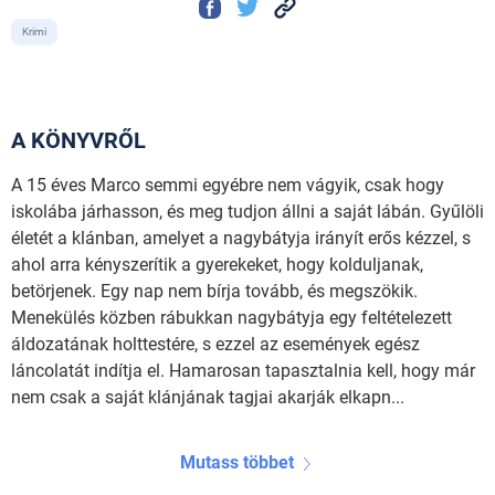
Krimi
A KÖNYVRŐL
A 15 éves Marco semmi egyébre nem vágyik, csak hogy
iskolába járhasson, és meg tudjon állni a saját lábán. Gyűlöli
életét a klánban, amelyet a nagybátyja irányít erős kézzel, s
ahol arra kényszerítik a gyerekeket, hogy kolduljanak,
betörjenek. Egy nap nem bírja tovább, és megszökik.
Menekülés közben rábukkan nagybátyja egy feltételezett
áldozatának holttestére, s ezzel az események egész
láncolatát indítja el. Hamarosan tapasztalnia kell, hogy már
nem csak a saját klánjának tagjai akarják elkapn...
Mutass többet