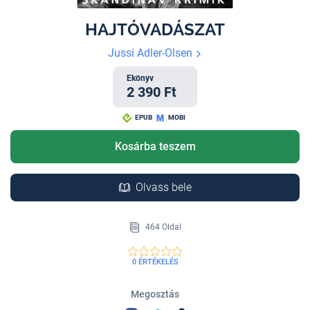
HAJTÓVADÁSZAT
Jussi Adler-Olsen
Ekönyv
2 390 Ft
EPUB
MOBI
Kosárba teszem
Olvass bele
464 Oldal
0 ÉRTÉKELÉS
Megosztás