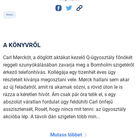
Krimi
A KÖNYVRŐL
Carl Mørcköt, a döglött aktákat kezelő Q-ügyosztály főnökét
reggeli szunyókálásában zavarja meg a Bornholm szigetéről
érkező telefonhívás. Kollégája egy tizenhét éves ügy
részleteit kívánja megosztani vele. Mørck hallani sem akar
az új feladatról, amit rá akarnak sózni, s rövid úton le is
rázza a kéretlen hívót. Ám csak pár óra telik el, s egy
abszolút váratlan fordulat úgy feldühíti Carl önfejű
asszisztensét, Rosét, hogy nincs mit tenni: az ügyosztály
akcióba lép. A távoli dán szigeten több min...
Mutass többet