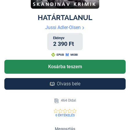
HATÁRTALANUL
Jussi Adler-Olsen
Ekönyv
2 390 Ft
EPUB
MOBI
Kosárba teszem
Olvass bele
464 Oldal
0 ÉRTÉKELÉS
Megosztás