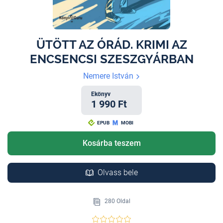
ÜTÖTT AZ ÓRÁD. KRIMI AZ
ENCSENCSI SZESZGYÁRBAN
Nemere István
Ekönyv
1 990 Ft
EPUB
MOBI
Kosárba teszem
Olvass bele
280 Oldal