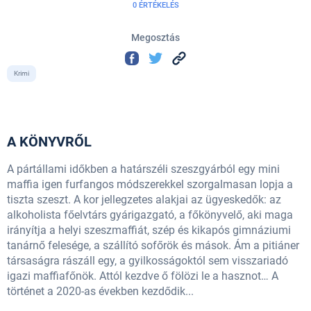
0 ÉRTÉKELÉS
Megosztás
Krimi
A KÖNYVRŐL
A pártállami időkben a határszéli szeszgyárból egy mini
maffia igen furfangos módszerekkel szorgalmasan lopja a
tiszta szeszt. A kor jellegzetes alakjai az ügyeskedők: az
alkoholista főelvtárs gyárigazgató, a főkönyvelő, aki maga
irányítja a helyi szeszmaffiát, szép és kikapós gimnáziumi
tanárnő felesége, a szállító sofőrök és mások. Ám a pitiáner
társaságra rászáll egy, a gyilkosságoktól sem visszariadó
igazi maffiafőnök. Attól kezdve ő fölözi le a hasznot… A
történet a 2020-as években kezdődik...