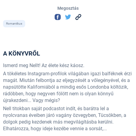
Megosztás
Romantikus
A KÖNYVRŐL
Ismerd meg Nellt! Az élete kész káosz.
A tökéletes Instagram-profilok világában igazi balféknek érzi
magát. Miután felbontja az eljegyzését a vőlegényével, és a
napsütötte Kaliforniából a mindig esős Londonba költözik,
rádöbben, hogy negyven fölött nem is olyan könnyű
újrakezdeni... Vagy mégis?
Nell titokban saját podcastot indít, és barátra lel a
nyolcvanas éveiben járó vagány özvegyben, Tücsökben, a
dolgok pedig kezdenek más megvilágításba kerülni.
Elhatározza, hogy ideje kezébe vennie a sorsát,...