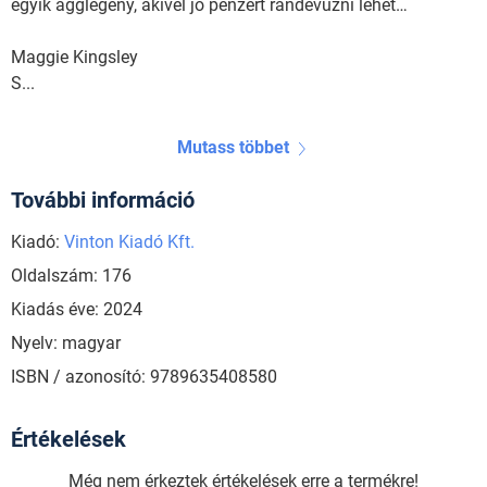
egyik agglegény, akivel jó pénzért randevúzni lehet…
Maggie Kingsley
S...
Mutass többet
További információ
Kiadó:
Vinton Kiadó Kft.
Oldalszám: 176
Kiadás éve: 2024
Nyelv: magyar
ISBN / azonosító: 9789635408580
Értékelések
Még nem érkeztek értékelések erre a termékre!