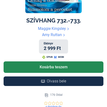
SZÍVHANG 732.-733.
Maggie Kingsley
Amy Ruttan
Ekönyv
2 999 Ft
EPUB
MOBI
Kosárba teszem
Olvass bele
176 Oldal