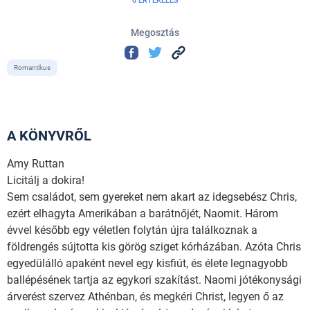
0 ÉRTÉKELÉS
Megosztás
Romantikus
A KÖNYVRŐL
Amy Ruttan
Licitálj a dokira!
Sem családot, sem gyereket nem akart az idegsebész Chris,
ezért elhagyta Amerikában a barátnőjét, Naomit. Három
évvel később egy véletlen folytán újra találkoznak a
földrengés sújtotta kis görög sziget kórházában. Azóta Chris
egyedülálló apaként nevel egy kisfiút, és élete legnagyobb
ballépésének tartja az egykori szakítást. Naomi jótékonysági
árverést szervez Athénban, és megkéri Christ, legyen ő az