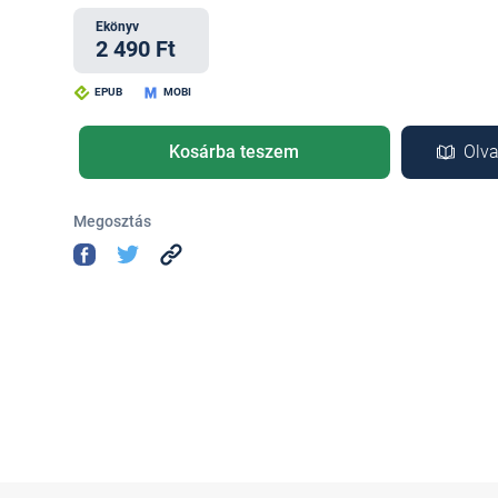
Ekönyv
2 490 Ft
EPUB
MOBI
Kosárba teszem
Olva
Megosztás