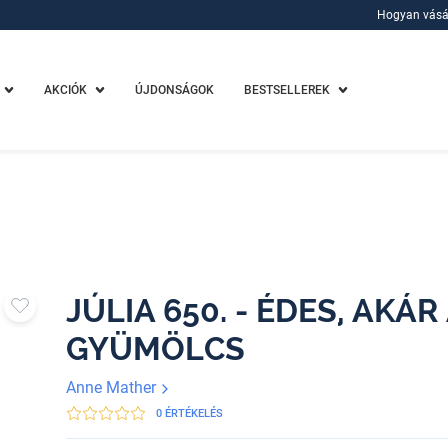
Hogyan vásá
Hogyan vásá
AKCIÓK
ÚJDONSÁGOK
BESTSELLEREK
JÚLIA 650. - ÉDES, AKÁR
GYÜMÖLCS
Anne Mather
0 ÉRTÉKELÉS