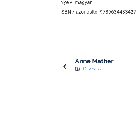
Nyelv: magyar
ISBN / azonosító: 9789634483427
Anne Mather
14
e-könyv