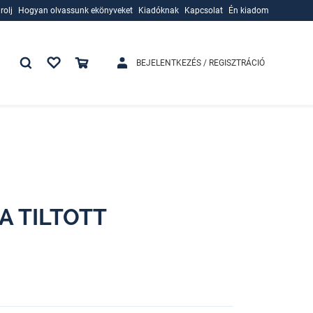
rolj
Hogyan olvassunk ekönyveket
Kiadóknak
Kapcsolat
Én kiadom
rolj
Hogyan olvassunk ekönyveket
Kiadóknak
BEJELENTKEZÉS / REGISZTRÁCIÓ
 A TILTOTT