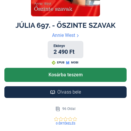
JÚLIA 697. - ŐSZINTE SZAVAK
Annie West
Ekönyv
2 490 Ft
EPUB
MOBI
Kosárba teszem
Olvass bele
96 Oldal
0 ÉRTÉKELÉS