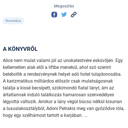
Megosztás
Romantikus
A KÖNYVRŐL
Alice nem mulat valami jól az unokatestvére esküvőjén. Egy
kellemetlen alak elől a liftbe menekül, ahol szó szerint
belebotlik a rendezvénynek helyet adó hotel tulajdonosába.
A karizmatikus milliárdos először csak mulatságosnak
találja a kissé becsípett, szókimondó fiatal lányt, ám az
ártatlannak induló találkozás hamarosan szenvedélyes
légyottá változik. Amikor a lány végül búcsú nélkül kisurran
a luxuslakosztályból, Adoni Petrakis meg van győződve róla,
hogy egy szélhámost tartott a karjában. ...